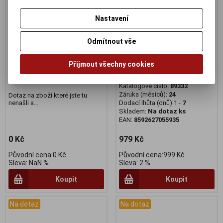
Nastavení
Odmítnout vše
Dotaz na zboží
Řetěz SH CNHG701
MTB/ROAD nebalený OEM
Katalogové číslo:
DOTAZ
Přijmout všechny cookies
Záruka (měsíců):
24
11k
Dodací lhůta (dnů) 1 -
7
Výrobce:
Shimano
Skladem:
Na dotaz Ks
Katalogové číslo:
89332
Záruka (měsíců):
24
Dotaz na zboží které jste tu
nenašli a...
Dodací lhůta (dnů) 1 -
7
Skladem:
Na dotaz ks
EAN:
8592627055935
0 Kč
979 Kč
Původní cena:0 Kč
Původní cena:999 Kč
Sleva: NaN %
Sleva: 2 %
Koupit
Koupit
Na dotaz
Na dotaz