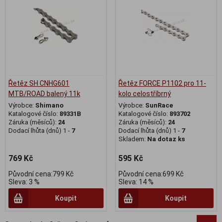
Řetěz SH CNHG601
Řetěz FORCE P1102 pro 11-
MTB/ROAD balený 11k
kolo celostříbrný
Výrobce:
Shimano
Výrobce:
SunRace
Katalogové číslo:
89331B
Katalogové číslo:
893702
Záruka (měsíců):
24
Záruka (měsíců):
24
Dodací lhůta (dnů) 1 -
7
Dodací lhůta (dnů) 1 -
7
Skladem:
Na dotaz ks
769 Kč
595 Kč
Původní cena:799 Kč
Původní cena:699 Kč
Sleva: 3 %
Sleva: 14 %
Koupit
Koupit