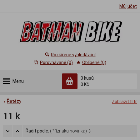
Můj účet
Rozšířené vyhledávání
Porovnávané (0)
Oblíbené (0)
0
kusů
Menu
0 Kč
Řetězy
Zobrazit filtr
11 k
Řadit podle:
(Příznaku novinka)