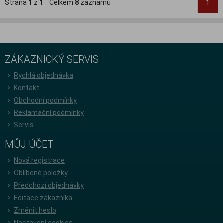
Strana
1
z
1
Celkem
8
záznamů
1
ZÁKAZNICKÝ SERVIS
Rychlá objednávka
Kontakt
Obchodní podmínky
Reklamační podmínky
Servis
MŮJ ÚČET
Nová registrace
Oblíbené položky
Předchozí objednávky
Editace zákazníka
Změnit heslo
Nastavení cookies