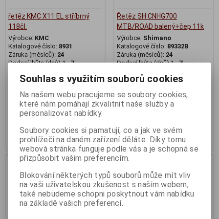
řetěz KMC X11 EL stříbrný
Řetěz SH CNHG700
118čl.
MTB/ROAD balený+čep 11k
Výrobce:
KMC
Výrobce:
Shimano
Katalogové číslo:
8931
Katalogové číslo:
89332B
Záruka (měsíců):
24
Záruka (měsíců):
24
Dodací lhůta (dnů) 1 -
7
Dodací lhůta (dnů) 1 -
7
Skladem:
Poslední ks
Skladem:
Na dotaz ks
Souhlas s využitím souborů cookies
EAN:
4524667906803
Na našem webu pracujeme se soubory cookies,
999 Kč
989 Kč
které nám pomáhají zkvalitnit naše služby a
personalizovat nabídky.
Původní cena:1 390 Kč
Původní cena:1 029 Kč
Sleva: 28 %
Sleva: 3 %
Soubory cookies si pamatují, co a jak ve svém
Koupit
Koupit
prohlížeči na daném zařízení děláte. Díky tomu
webová stránka funguje podle vás a je schopná se
přizpůsobit vašim preferencím.
Na dotaz
Na dotaz
Blokování některých typů souborů může mít vliv
na vaši uživatelskou zkušenost s naším webem,
také nebudeme schopni poskytnout vám nabídku
na základě vašich preferencí.