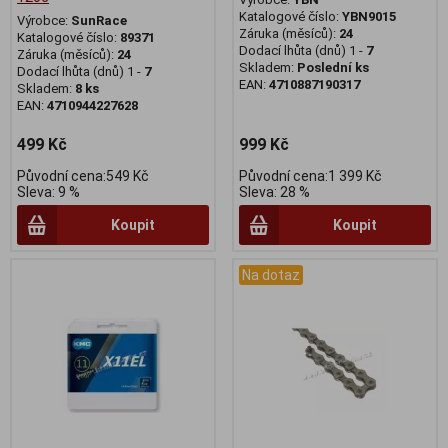
Katalogové číslo:
YBN9015
Výrobce:
SunRace
Záruka (měsíců):
24
Katalogové číslo:
89371
Dodací lhůta (dnů) 1 -
7
Záruka (měsíců):
24
Skladem:
Poslední ks
Dodací lhůta (dnů) 1 -
7
EAN:
4710887190317
Skladem:
8 ks
EAN:
4710944227628
499 Kč
999 Kč
Původní cena:549 Kč
Původní cena:1 399 Kč
Sleva: 9 %
Sleva: 28 %
Koupit
Koupit
Na dotaz