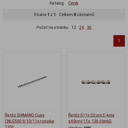
Katalog
Ceník
Strana
1
z
1
Celkem
8
záznamů
Počet na stránku
12
24
36
1
Řetěz SHIMANO Cues
Řetěz S11e S2 pro E-kola
CNLG500 9/10/11s+spojka
stříbrný 11x, 136 článků
120č
Výrobce:
YBN