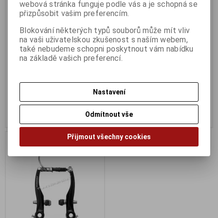
webová stránka funguje podle vás a je schopná se
Brzdové čelisti Alu černé
Dotaz na zboží
přizpůsobit vašim preferencím.
Katalogové číslo:
40656
Katalogové číslo:
DOTAZ
Záruka (měsíců):
24
Záruka (měsíců):
24
Blokování některých typů souborů může mít vliv
Dodací lhůta (dnů) 1 -
7
Dodací lhůta (dnů) 1 -
7
na vaši uživatelskou zkušenost s naším webem,
Skladem:
Na dotaz sada
Skladem:
Na dotaz Ks
také nebudeme schopni poskytnout vám nabídku
EAN:
40656
Dotaz na zboží které jste tu
na základě vašich preferencí.
nenašli a...
259 Kč
0 Kč
Původní cena:299 Kč
Původní cena:0 Kč
Nastavení
Sleva: 13 %
Sleva: NaN %
Odmítnout vše
Koupit
Koupit
Přijmout všechny cookies
Na dotaz