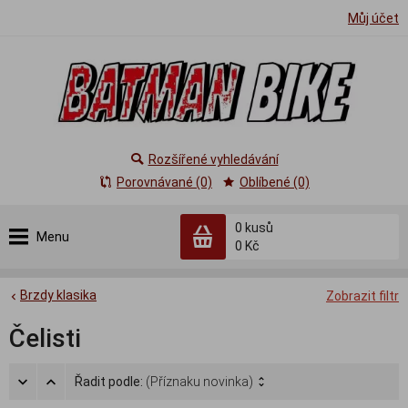
Můj účet
Rozšířené vyhledávání
Porovnávané (0)
Oblíbené (0)
0
kusů
Menu
0 Kč
Brzdy klasika
Zobrazit filtr
Čelisti
Řadit podle:
(Příznaku novinka)