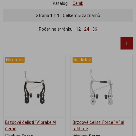
Katalog
Ceník
Strana
1
z
1
Celkem
5
záznamů
Počet na stránku
12
24
36
1
Na dotaz
Na dotaz
Brzdové čelisti "V"brake Al
Brzdové čelisti Force "V" al
černé
stříbrné
Výrobce:
Force
Výrobce:
Force