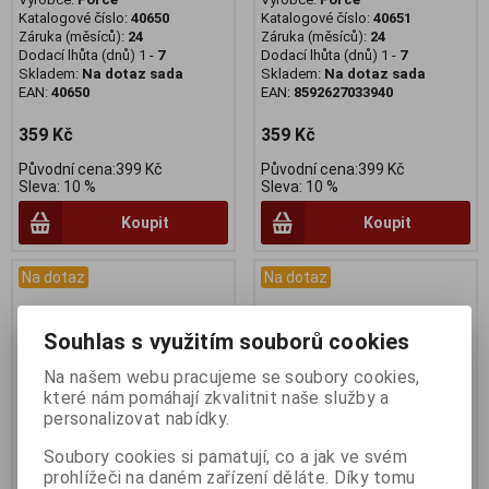
Katalogové číslo:
40650
Katalogové číslo:
40651
Záruka (měsíců):
24
Záruka (měsíců):
24
Dodací lhůta (dnů) 1 -
7
Dodací lhůta (dnů) 1 -
7
Skladem:
Na dotaz sada
Skladem:
Na dotaz sada
EAN:
40650
EAN:
8592627033940
359 Kč
359 Kč
Původní cena:399 Kč
Původní cena:399 Kč
Sleva: 10 %
Sleva: 10 %
Koupit
Koupit
Na dotaz
Na dotaz
Souhlas s využitím souborů cookies
Na našem webu pracujeme se soubory cookies,
které nám pomáhají zkvalitnit naše služby a
personalizovat nabídky.
Soubory cookies si pamatují, co a jak ve svém
prohlížeči na daném zařízení děláte. Díky tomu