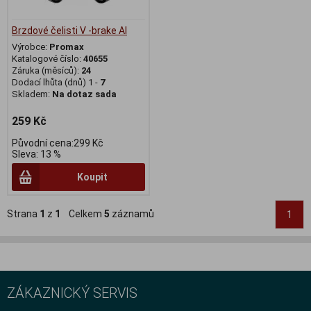
Brzdové čelisti V -brake Al
Výrobce:
Promax
Katalogové číslo:
40655
Záruka (měsíců):
24
Dodací lhůta (dnů) 1 -
7
Skladem:
Na dotaz sada
259 Kč
Původní cena:299 Kč
Sleva: 13 %
Koupit
Strana
1
z
1
Celkem
5
záznamů
1
ZÁKAZNICKÝ SERVIS