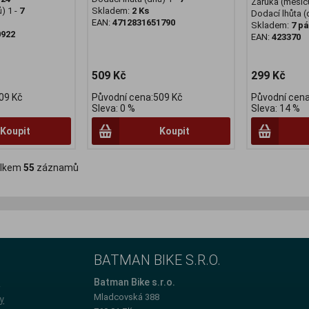
Záruka (měsíc
) 1 -
7
Skladem:
2 Ks
Dodací lhůta (
EAN:
4712831651790
Skladem:
7 pá
0922
EAN:
423370
509 Kč
299 Kč
09 Kč
Původní cena:509 Kč
Původní cena
Sleva: 0 %
Sleva: 14 %
Koupit
Koupit
lkem
55
záznamů
BATMAN BIKE S.R.O.
e
Batman Bike s.r.o.
Mladcovská 388
y