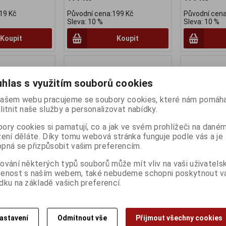
19 Kč
Původní cena:199 Kč
Původní cena
Sleva: 10 %
Sleva: 10 %
Koupit
Koupit
hlas s využitím souborů cookies
ašem webu pracujeme se soubory cookies, které nám pomáha
litnit naše služby a personalizovat nabídky.
ory cookies si pamatují, co a jak ve svém prohlížeči na dané
zení děláte. Díky tomu webová stránka funguje podle vás a je
pná se přizpůsobit vašim preferencím.
ování některých typů souborů může mít vliv na vaši uživatels
 BBS-42S Juicy
Brzdové desky Ashima 104
Brzdové des
šenost s naším webem, také nebudeme schopni poskytnout 
Výrobce:
Ashima
Výrobce:
Ash
dku na základě vašich preferencí.
Katalogové číslo:
ADO104
Katalogové čí
Záruka (měsíců):
24
Záruka (měsíc
:
BB491
Dodací lhůta (dnů) 1 -
7
Dodací lhůta (
:
24
Skladem:
2 Ks
Skladem:
3 pá
) 1 -
7
astavení
Odmítnout vše
Přijmout všechny cookies
EAN:
4712831650854
EAN:
4712831
ní pár