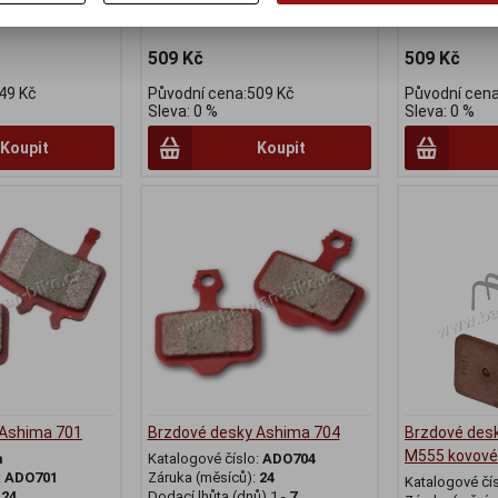
2558
509 Kč
509 Kč
49 Kč
Původní cena:509 Kč
Původní cena
Sleva: 0 %
Sleva: 0 %
Koupit
Koupit
 Ashima 701
Brzdové desky Ashima 704
Brzdové des
M555 kovové
a
Katalogové číslo:
ADO704
:
ADO701
Záruka (měsíců):
24
Katalogové čí
:
24
Dodací lhůta (dnů) 1 -
7