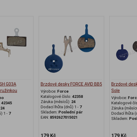
 SH G03A
Brzdové desky FORCE AVID BB5
Brzdové des
pružinkou
Sole
Výrobce:
Force
Katalogové číslo:
42358
no
Výrobce:
Forc
Záruka (měsíců):
24
:
42345
Katalogové čí
Dodací lhůta (dnů) 1 -
7
:
24
Záruka (měsíc
Skladem:
Poslední pár
) 1 -
7
Dodací lhůta (
EAN:
8592627015021
Skladem:
Pos
179 Kč
179 Kč