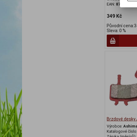
EAN:
871668305
349 Kč
Původní cena:3
Sleva: 0 %
Brzdové desky
Výrobce:
Ashim
Katalogové číslo
Záruka (měsíců)