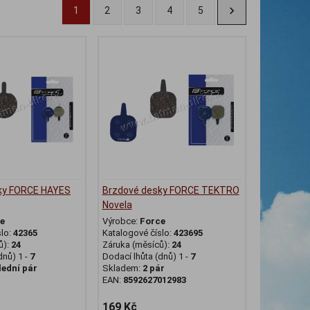
1
2
3
4
5
ky FORCE HAYES
Brzdové desky FORCE TEKTRO
Novela
e
Výrobce:
Force
slo:
42365
Katalogové číslo:
423695
ů):
24
Záruka (měsíců):
24
dnů) 1 -
7
Dodací lhůta (dnů) 1 -
7
lední pár
Skladem:
2 pár
EAN:
8592627012983
169 Kč