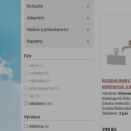
Kotouče
Adaptéry
Hadice a příslušenství
Kapaliny
Filtr
akce
(0)
novinky
(0)
Brzdové desky
výprodej
(0)
polymerové, s 
připravujeme
(0)
Výrobce:
Shima
tip
(0)
Katalogové číslo
skladem
Záruka (měsíců)
(35)
Dodací lhůta (dnů
Skladem:
2 pár
Výrobce
Ashima
(6)
299 Kč