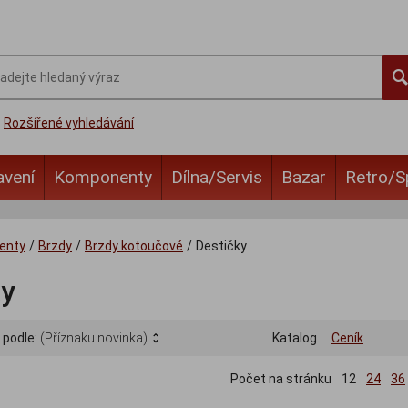
Rozšířené vyhledávání
avení
Komponenty
Dílna/Servis
Bazar
Retro/S
enty
/
Brzdy
/
Brzdy kotoučové
/
Destičky
ky
 podle:
(Příznaku novinka)
Katalog
Ceník
Počet na stránku
12
24
36