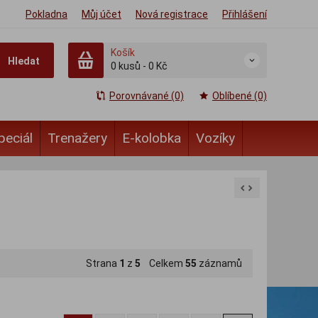
Pokladna
Můj účet
Nová registrace
Přihlášení
Košík
Hledat
0
kusů
-
0 Kč
Porovnávané (0)
Oblíbené (0)
peciál
Trenažery
E-kolobka
Vozíky
Strana
1
z
5
Celkem
55
záznamů