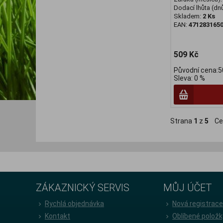
Dodací lhůta (dnů
Skladem:
2 Ks
EAN:
471283165
509 Kč
Původní cena:5
Sleva: 0 %
Strana
1
z
5
Ce
ZÁKAZNICKÝ SERVIS
MŮJ ÚČET
Rychlá objednávka
Nová registrac
Kontakt
Oblíbené položk