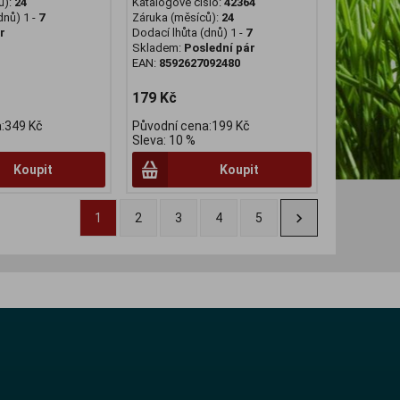
ů):
24
Katalogové číslo:
42364
dnů) 1 -
7
Záruka (měsíců):
24
r
Dodací lhůta (dnů) 1 -
7
Skladem:
Poslední pár
EAN:
8592627092480
179 Kč
:349 Kč
Původní cena:199 Kč
Sleva: 10 %
Koupit
Koupit
1
2
3
4
5