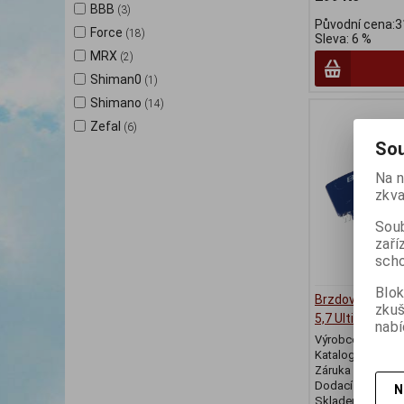
BBB
(3)
Původní cena:3
Force
(18)
Sleva: 6 %
MRX
(2)
Shiman0
(1)
Shimano
(14)
Zefal
(6)
Sou
Na n
zkva
Soub
zaří
scho
Blok
Brzdové desky
zku
5,7 Ultimate
nabí
Výrobce:
BBB
Katalogové číslo
Záruka (měsíců)
Dodací lhůta (dnů
N
Skladem:
Posled