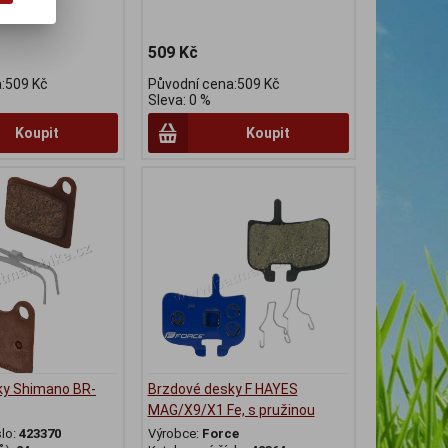
509 Kč
:509 Kč
Původní cena:509 Kč
Sleva: 0 %
Koupit
Koupit
ky Shimano BR-
Brzdové desky F HAYES
MAG/X9/X1 Fe, s pružinou
slo:
423370
Výrobce:
Force