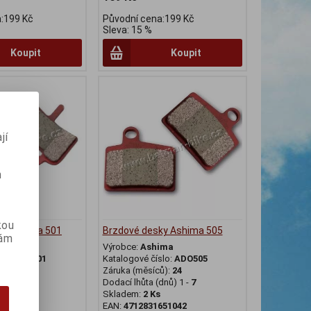
:199 Kč
Původní cena:199 Kč
Sleva: 15 %
Koupit
Koupit
jí
m
kou
ky Ashima 501
Brzdové desky Ashima 505
vám
ima
Výrobce:
Ashima
slo:
ADO501
Katalogové číslo:
ADO505
ů):
24
Záruka (měsíců):
24
dnů) 1 -
7
Dodací lhůta (dnů) 1 -
7
r
Skladem:
2 Ks
650908
EAN:
4712831651042