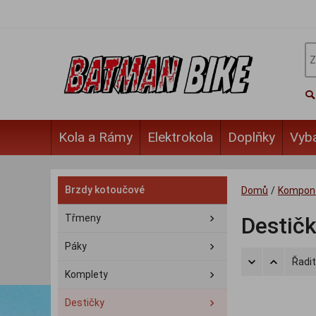
Kola a Rámy
Elektrokola
Doplňky
Vyb
Brzdy kotoučové
Domů
/
Kompon
Třmeny
Destič
Páky
Řadit
Komplety
Destičky