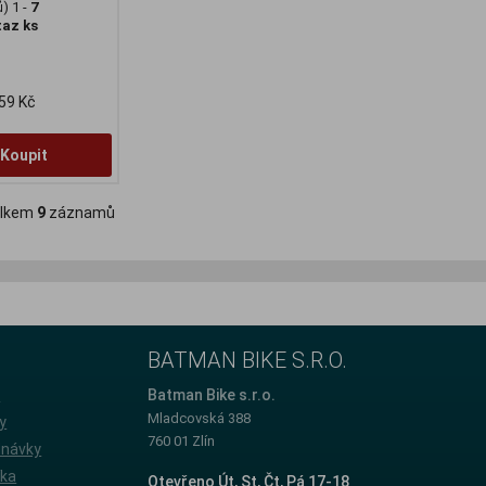
) 1 -
7
taz ks
59 Kč
Koupit
lkem
9
záznamů
BATMAN BIKE S.R.O.
e
Batman Bike s.r.o.
Mladcovská 388
y
760 01 Zlín
dnávky
íka
Otevřeno Út, St, Čt, Pá 17-18