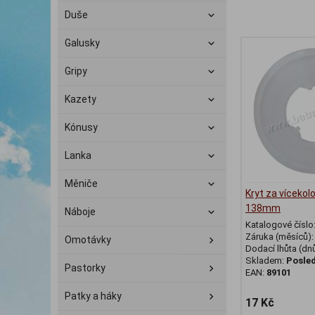
Duše
Galusky
Gripy
Kazety
Kónusy
Lanka
Měniče
Kryt za víceko
138mm
Náboje
Katalogové číslo
Záruka (měsíců)
Omotávky
Dodací lhůta (dnů
Skladem:
Posled
Pastorky
EAN:
89101
Patky a háky
17 Kč