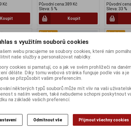
9 Kč
Původní cena:389 Kč
Původní cena
Sleva: 5 %
Sleva: 33 %
Koupit
Koupit
Na dotaz
Na dotaz
hlas s využitím souborů cookies
ašem webu pracujeme se soubory cookies, které nám pomáha
litnit naše služby a personalizovat nabídky.
ory cookies si pamatují, co a jak ve svém prohlížeči na dané
zení děláte. Díky tomu webová stránka funguje podle vás a je
pná se přizpůsobit vašim preferencím.
ování některých typů souborů může mít vliv na vaši uživatels
RCE 5-pastorků
Dotaz na zboží
Vícekolečko
šenost s naším webem, také nebudeme schopni poskytnout 
dku na základě vašich preferencí.
13-28z, chr
Katalogové číslo:
DOTAZ
Záruka (měsíců):
24
Výrobce:
Forc
Dodací lhůta (dnů) 1 -
7
:
86060
Katalogové čí
Skladem:
Na dotaz Ks
:
24
Záruka (měsíc
astavení
Odmítnout vše
Přijmout všechny cookies
) 1 -
7
Dodací lhůta (
Dotaz na zboží které jste tu
taz ks
Skladem:
Na 
nenašli a...