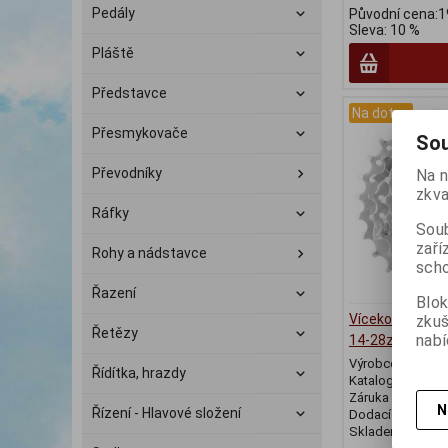
Pedály
Původní cena:1
Sleva: 10 %
Pláště
Představce
Na dotaz
Přesmykovače
Sou
Převodníky
Na n
zkva
Ráfky
Soub
zaří
Rohy a nádstavce
scho
Řazení
Blok
Vícekolečko FO
zku
Řetězy
nabí
14-28z, chrom
Výrobce:
Force
Řídítka, hrazdy
Katalogové číslo
Záruka (měsíců)
N
Řízení - Hlavové složení
Dodací lhůta (dnů
Skladem:
Na do