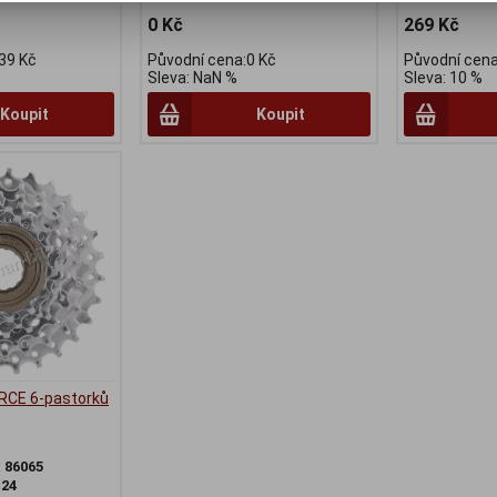
0 Kč
269 Kč
39 Kč
Původní cena:0 Kč
Původní cena
Sleva: NaN %
Sleva: 10 %
Koupit
Koupit
RCE 6-pastorků
:
86065
:
24