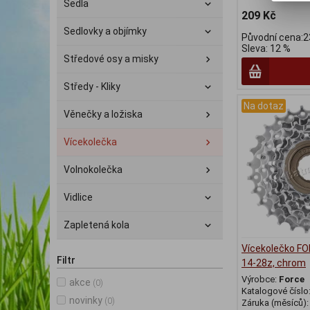
Sedla
209 Kč
Sedlovky a objímky
Původní cena:2
Sleva: 12 %
Středové osy a misky
Středy - Kliky
Na dotaz
Věnečky a ložiska
Vícekolečka
Volnokolečka
Vidlice
Zapletená kola
Vícekolečko FO
Filtr
14-28z, chrom
Výrobce:
Force
akce
(0)
Katalogové číslo
novinky
(0)
Záruka (měsíců)