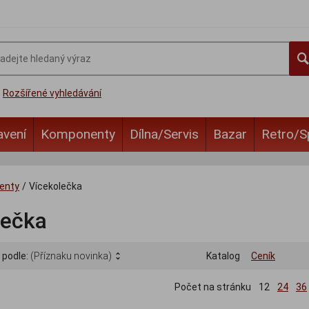
Rozšířené vyhledávání
avení
Komponenty
Dílna/Servis
Bazar
Retro/S
enty
/
Vícekolečka
lečka
 podle:
(Příznaku novinka)
Katalog
Ceník
Počet na stránku
12
24
36