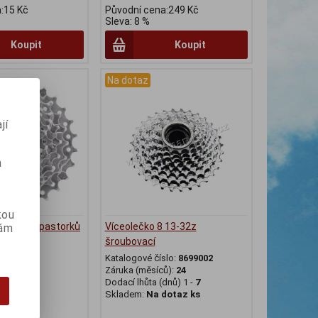
:15 Kč
Původní cena:249 Kč
Sleva: 8 %
Koupit
Koupit
Na dotaz
jí
m
kou
 FORCE 7-pastorků
Víceolečko 8 13-32z
vám
om
šroubovací
e
Katalogové číslo:
8699002
slo:
86070
Záruka (měsíců):
24
ů):
24
Dodací lhůta (dnů) 1 -
7
dnů) 1 -
7
Skladem:
Na dotaz ks
dotaz ks