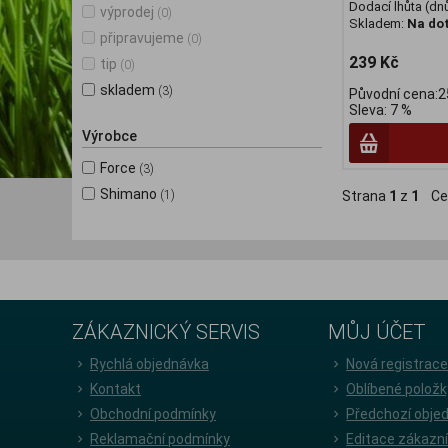
Dodací lhůta (dnů
výprodej
(0)
Skladem:
Na do
připravujeme
(0)
239 Kč
tip
(0)
skladem
(3)
Původní cena:2
Sleva: 7 %
Výrobce
Force
(3)
Shimano
(1)
Strana
1
z
1
Ce
ZÁKAZNICKÝ SERVIS
MŮJ ÚČET
Rychlá objednávka
Nová registrac
Kontakt
Oblíbené položk
Obchodní podmínky
Předchozí obje
Reklamační podmínky
Editace zákazn