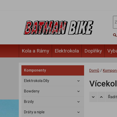
Kola a Rámy
Elektrokola
Doplňky
Vyb
Komponenty
Domů
/
Kompon
Elektrokola Díly
Víceko
Bowdeny
Řadit
Brzdy
Dráty a niple