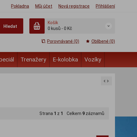
Pokladna
Můj účet
Nová registrace
Přihlášení
Košík
Hledat
0
kusů
-
0 Kč
Porovnávané (0)
Oblíbené (0)
peciál
Trenažery
E-kolobka
Vozíky
Strana
1
z
1
Celkem
9
záznamů