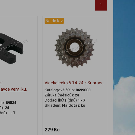
1
Na dotaz
ní
Vícekolečko 5 14-24 z Sunrace
avce ventilku,
Katalogové číslo:
8699003
Záruka (měsíců):
24
Dodací lhůta (dnů) 1 -
7
slo:
89534
Skladem:
Na dotaz ks
ů):
24
dnů) 1 -
7
229 Kč