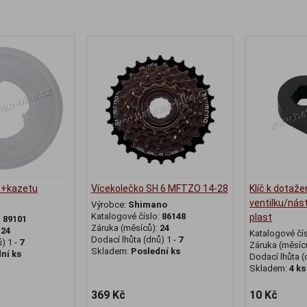
lo+kazetu
Vícekolečko SH 6 MFTZO 14-28
Klíč k dotaže
ventilku/nást
Výrobce:
Shimano
Katalogové číslo:
86148
plast
:
89101
Záruka (měsíců):
24
:
24
Katalogové čí
Dodací lhůta (dnů) 1 -
7
) 1 -
7
Záruka (měsíc
Skladem:
Poslední ks
ní ks
Dodací lhůta (
Skladem:
4 ks
369 Kč
10 Kč