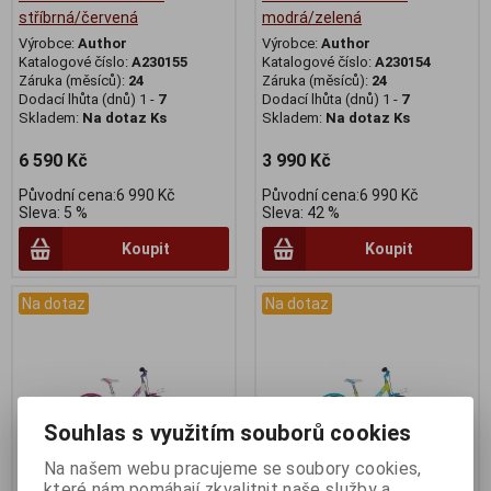
stříbrná/červená
modrá/zelená
Výrobce:
Author
Výrobce:
Author
Katalogové číslo:
A230155
Katalogové číslo:
A230154
Záruka (měsíců):
24
Záruka (měsíců):
24
Dodací lhůta (dnů) 1 -
7
Dodací lhůta (dnů) 1 -
7
Skladem:
Na dotaz Ks
Skladem:
Na dotaz Ks
6 590 Kč
3 990 Kč
Původní cena:6 990 Kč
Původní cena:6 990 Kč
Sleva: 5 %
Sleva: 42 %
Koupit
Koupit
Na dotaz
Na dotaz
Souhlas s využitím souborů cookies
Na našem webu pracujeme se soubory cookies,
které nám pomáhají zkvalitnit naše služby a