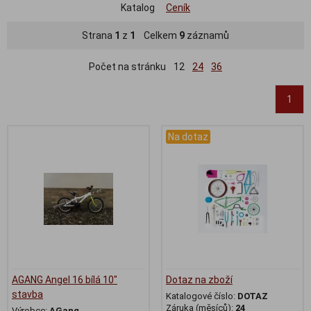
Katalog
Ceník
Strana
1
z
1
Celkem
9
záznamů
Počet na stránku
12
24
36
1
Na dotaz
AGANG Angel 16 bílá 10"
Dotaz na zboží
stavba
Katalogové číslo:
DOTAZ
Záruka (měsíců):
24
Výrobce:
AGang