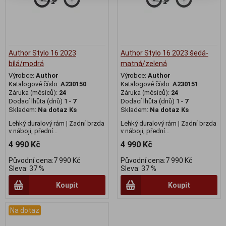
Author Stylo 16 2023
Author Stylo 16 2023 šedá-
bílá/modrá
matná/zelená
Výrobce:
Author
Výrobce:
Author
Katalogové číslo:
A230150
Katalogové číslo:
A230151
Záruka (měsíců):
24
Záruka (měsíců):
24
Dodací lhůta (dnů) 1 -
7
Dodací lhůta (dnů) 1 -
7
Skladem:
Na dotaz Ks
Skladem:
Na dotaz Ks
Lehký duralový rám | Zadní brzda
Lehký duralový rám | Zadní brzda
v náboji, přední...
v náboji, přední...
4 990 Kč
4 990 Kč
Původní cena:7 990 Kč
Původní cena:7 990 Kč
Sleva: 37 %
Sleva: 37 %
Koupit
Koupit
Na dotaz