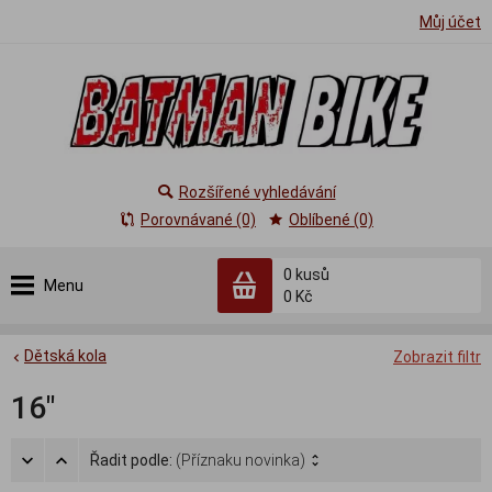
Můj účet
Rozšířené vyhledávání
Porovnávané (0)
Oblíbené (0)
0
kusů
Menu
0 Kč
Dětská kola
Zobrazit filtr
16"
Řadit podle:
(Příznaku novinka)