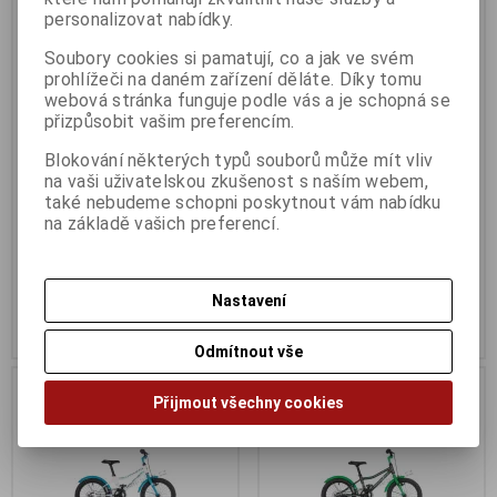
personalizovat nabídky.
Author Bello 16 2023
Author Bello 16 2023
Soubory cookies si pamatují, co a jak ve svém
bílá/fialová/růžová
limeta/modrá
prohlížeči na daném zařízení děláte. Díky tomu
Výrobce:
Author
Výrobce:
Author
webová stránka funguje podle vás a je schopná se
Katalogové číslo:
A230152
Katalogové číslo:
A230153
přizpůsobit vašim preferencím.
Záruka (měsíců):
24
Záruka (měsíců):
24
Dodací lhůta (dnů) 1 -
7
Dodací lhůta (dnů) 1 -
7
Blokování některých typů souborů může mít vliv
Skladem:
Na dotaz Ks
Skladem:
Na dotaz Ks
na vaši uživatelskou zkušenost s naším webem,
Dětské kolo AUTHOR Bello má
Dětské kolo AUTHOR Bello má
také nebudeme schopni poskytnout vám nabídku
lehký duralový rám,...
lehký duralový rám,...
na základě vašich preferencí.
5 590 Kč
5 590 Kč
Původní cena:7 690 Kč
Původní cena:7 690 Kč
Sleva: 27 %
Sleva: 27 %
Nastavení
Koupit
Koupit
Odmítnout vše
Na dotaz
Na dotaz
Přijmout všechny cookies