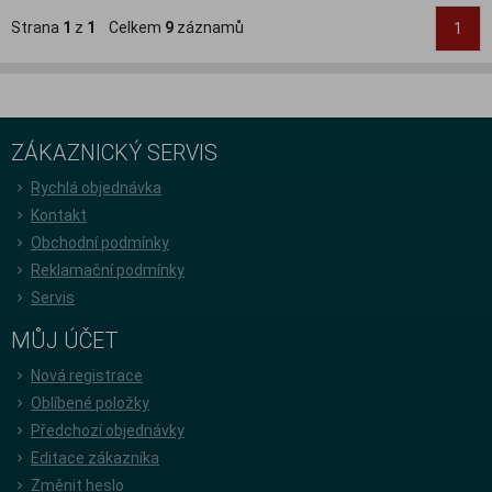
Strana
1
z
1
Celkem
9
záznamů
1
ZÁKAZNICKÝ SERVIS
Rychlá objednávka
Kontakt
Obchodní podmínky
Reklamační podmínky
Servis
MŮJ ÚČET
Nová registrace
Oblíbené položky
Předchozí objednávky
Editace zákazníka
Změnit heslo