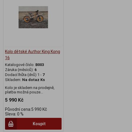
Kolo dětské Author King Kong
16
Katalogové číslo:
B003
Záruka (měsíců):
6
Dodací lhůta (dnů) 1 -
7
Skladem:
Na dotaz Ks
Kolo je skladem na prodejně,
platba možná pouze...
5 990 Kč
Původní cena:5 990 Kč
Sleva: 0 %
Koupit