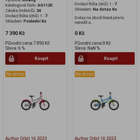
Dodací lhůta (dnů) 1 -
7
Katalogové číslo:
AG1120
Skladem:
Na dotaz Ks
Záruka (měsíců):
24
Dodací lhůta (dnů) 1 -
7
Dotaz na zboží které jste tu
Skladem:
Poslední Ks
nenašli a...
7 390 Kč
0 Kč
Původní cena:7 890 Kč
Původní cena:0 Kč
Sleva: 6 %
Sleva: NaN %
Koupit
Koupit
Na dotaz
Na dotaz
Author Orbit 16 2023
Author Orbit 16 2023