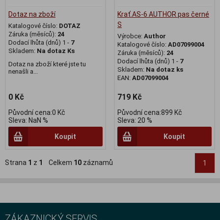
Dotaz na zboží
Krať.AS-6 AUTHOR pas černé
S
Katalogové číslo:
DOTAZ
Záruka (měsíců):
24
Výrobce:
Author
Dodací lhůta (dnů) 1 -
7
Katalogové číslo:
AD07099004
Skladem:
Na dotaz Ks
Záruka (měsíců):
24
Dodací lhůta (dnů) 1 -
7
Dotaz na zboží které jste tu
Skladem:
Na dotaz ks
nenašli a...
EAN:
AD07099004
0 Kč
719 Kč
Původní cena:0 Kč
Původní cena:899 Kč
Sleva: NaN %
Sleva: 20 %
Koupit
Koupit
Strana
1
z
1
Celkem
10
záznamů
1
ZÁKAZNICKÝ SERVIS