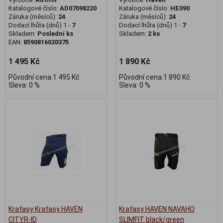
Katalogové číslo:
AD07098220
Katalogové číslo:
HE090
Záruka (měsíců):
24
Záruka (měsíců):
24
Dodací lhůta (dnů) 1 -
7
Dodací lhůta (dnů) 1 -
7
Skladem:
Poslední ks
Skladem:
2 ks
EAN:
8590816020375
1 495 Kč
1 890 Kč
Původní cena:1 495 Kč
Původní cena:1 890 Kč
Sleva: 0 %
Sleva: 0 %
Kraťasy Kraťasy HAVEN
Kraťasy HAVEN NAVAHO
CITYR-ID
SLIMFIT black/green