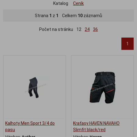
Katalog
Ceník
Strana
1
z
1
Celkem
10
záznamů
Počet na stránku
12
24
36
1
Kalhoty Men Sport 3/4 do
Kraťasy HAVEN NAVAHO
pasu
Slimfit black/red
Výrobce:
Author
Výrobce:
Haven