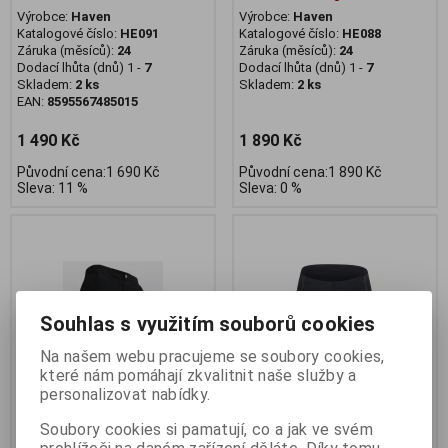
Výrobce:
Haven
Výrobce:
Haven
Katalogové číslo:
HE091
Katalogové číslo:
HE088
Záruka (měsíců):
24
Záruka (měsíců):
24
Dodací lhůta (dnů) 1 -
7
Dodací lhůta (dnů) 1 -
7
Skladem:
2 ks
Skladem:
2 ks
EAN:
8595567485015
1 490 Kč
1 890 Kč
Původní cena:1 690 Kč
Původní cena:1 890 Kč
Sleva: 11 %
Sleva: 0 %
Souhlas s využitím souborů cookies
Na našem webu pracujeme se soubory cookies,
které nám pomáhají zkvalitnit naše služby a
personalizovat nabídky.
Soubory cookies si pamatují, co a jak ve svém
Kalhoty Merida pánské GSG
Kraťasy F B21 EASY do pasu s