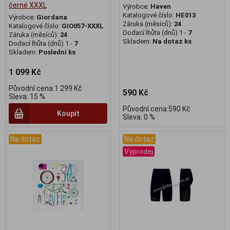
černé XXXL
Výrobce:
Haven
Katalogové číslo:
HE013
Výrobce:
Giordana
Záruka (měsíců):
24
Katalogové číslo:
GIO057-XXXL
Dodací lhůta (dnů) 1 -
7
Záruka (měsíců):
24
Skladem:
Na dotaz ks
Dodací lhůta (dnů) 1 -
7
Skladem:
Poslední ks
1 099 Kč
Původní cena:1 299 Kč
590 Kč
Sleva: 15 %
Původní cena:590 Kč
Koupit
Sleva: 0 %
Na dotaz
Na dotaz
Výprodej