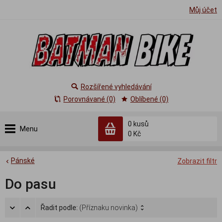
Můj účet
Rozšířené vyhledávání
Porovnávané (0)
Oblíbené (0)
0
kusů
Menu
0 Kč
Pánské
Zobrazit filtr
Do pasu
Řadit podle:
(Příznaku novinka)