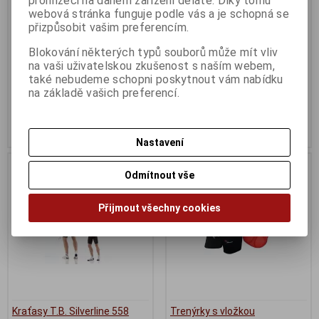
prohlížeči na daném zařízení děláte. Díky tomu
BAGGY SE černo-šedé
vložkou,černé
webová stránka funguje podle vás a je schopná se
Výrobce:
Merida
Výrobce:
Force
přizpůsobit vašim preferencím.
Katalogové číslo:
MD8101
Katalogové číslo:
9003161
Záruka (měsíců):
24
Záruka (měsíců):
24
Blokování některých typů souborů může mít vliv
Dodací lhůta (dnů) 1 -
7
Dodací lhůta (dnů) 1 -
7
na vaši uživatelskou zkušenost s naším webem,
Skladem:
Poslední ks
Skladem:
Poslední ks
také nebudeme schopni poskytnout vám nabídku
na základě vašich preferencí.
1 990 Kč
599 Kč
Původní cena:1 990 Kč
Původní cena:699 Kč
Sleva: 0 %
Sleva: 14 %
Nastavení
Na dotaz
Odmítnout vše
Přijmout všechny cookies
Kraťasy T.B. Silverline 558
Trenýrky s vložkou