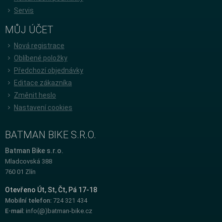
Servis
MŮJ ÚČET
Nová registrace
Oblíbené položky
Předchozí objednávky
Editace zákazníka
Změnit heslo
Nastavení cookies
BATMAN BIKE S.R.O.
Batman Bike s.r.o.
Mladcovská 388
760 01 Zlín
Otevřeno Út, St, Čt, Pá 17-18
Mobilní telefon:
724 321 434
E-mail:
info(@)batman-bike.cz