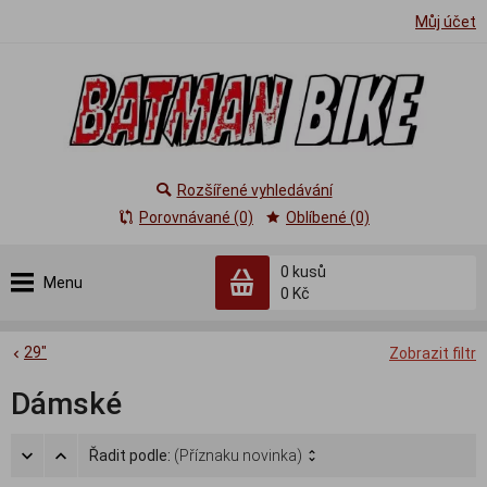
Můj účet
Rozšířené vyhledávání
Porovnávané (0)
Oblíbené (0)
0
kusů
Menu
0 Kč
29"
Zobrazit filtr
Dámské
Řadit podle:
(Příznaku novinka)