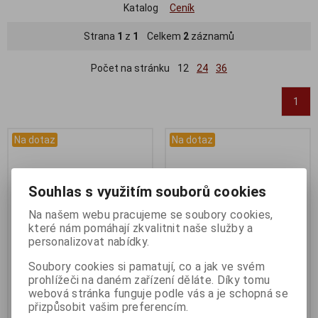
Katalog
Ceník
Strana
1
z
1
Celkem
2
záznamů
Počet na stránku
12
24
36
1
Na dotaz
Na dotaz
Souhlas s využitím souborů cookies
Na našem webu pracujeme se soubory cookies,
které nám pomáhají zkvalitnit naše služby a
personalizovat nabídky.
Soubory cookies si pamatují, co a jak ve svém
prohlížeči na daném zařízení děláte. Díky tomu
Kolo Malawi Lady 29 M
Kolo Maxbike M509 17" šedý
webová stránka funguje podle vás a je schopná se
šedé/tyrkysové
matný Lady
přizpůsobit vašim preferencím.
Katalogové číslo:
max010
Katalogové číslo:
max015