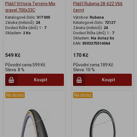
Plášť Vittoria Terreno Mix
Plášť Rubena 28-622 V66
gravel 700x33C
černý
Katalogové číslo:
VIT005
Výrobce:
Rubena
Záruka (měsíců):
24
Katalogové číslo:
72127
Dodací lhůta (dnů) 1 -
7
Záruka (měsíců):
24
Skladem:
2 Ks
Dodací lhůta (dnů) 1 -
7
Skladem:
Na dotaz ks
EAN:
8593375514064
549 Kč
170 Kč
Původní cena:599 Kč
Původní cena:189 Kč
Sleva: 8 %
Sleva: 10 %
Koupit
Koupit
Na dotaz
Na dotaz