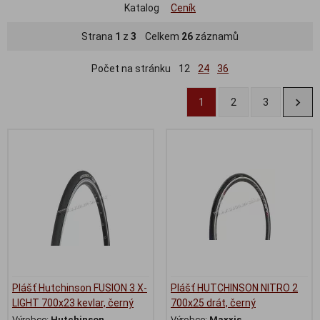
Katalog
Ceník
Strana
1
z
3
Celkem
26
záznamů
Počet na stránku
12
24
36
1
2
3
Plášť Hutchinson FUSION 3 X-
Plášť HUTCHINSON NITRO 2
LIGHT 700x23 kevlar, černý
700x25 drát, černý
Výrobce:
Hutchinson
Výrobce:
Maxxis