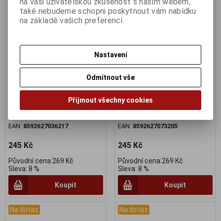
na vaši uživatelskou zkušenost s naším webem,
také nebudeme schopni poskytnout vám nabídku
na základě vašich preferencí.
Nastavení
Plášť FORCE ROAD 700 x 23C,
Plášť FORCE ROAD 700 x 25C,
drát, černo-šedý
drát, černo-šedý
Odmítnout vše
Výrobce:
Force
Výrobce:
Force
Katalogové číslo:
729514
Katalogové číslo:
729521
Přijmout všechny cookies
Záruka (měsíců):
24
Záruka (měsíců):
24
Dodací lhůta (dnů) 1 -
7
Dodací lhůta (dnů) 1 -
7
Skladem:
Na dotaz ks
Skladem:
Na dotaz ks
EAN:
8592627036217
EAN:
8592627073205
245 Kč
245 Kč
Původní cena:269 Kč
Původní cena:269 Kč
Sleva: 8 %
Sleva: 8 %
Koupit
Koupit
Na dotaz
Na dotaz