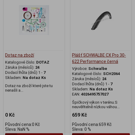
Dotaz na zboží
Plášť SCHWALBE CX Pro 30-
622 Performance černá
Katalogové číslo:
DOTAZ
Záruka (měsíců):
24
Výrobce:
Schwalbe
Dodací lhůta (dnů) 1 -
7
Katalogové číslo:
SCH2064
Skladem:
Na dotaz Ks
Záruka (měsíců):
24
Dodací lhůta (dnů) 1 -
7
Dotaz na zboží které jste tu
Skladem:
Na dotaz Ks
nenašli a...
EAN:
4026495757027
Špičkový výkon v terénu.S
neuvěřitelně nízkou váhou...
0 Kč
659 Kč
Původní cena:0 Kč
Původní cena:659 Kč
Sleva: NaN %
Sleva: 0 %