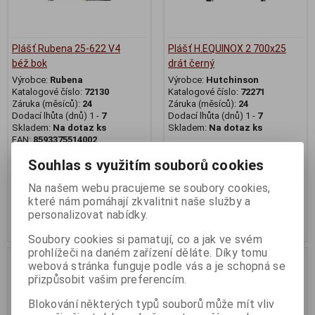
Plášť Rubena 25-622 V4
Plášť H.EQUINOX 2 700x25
béž.bok
drát černý
Výrobce:
Rubena
Výrobce:
Hutchinson
Katalogové číslo:
72130
Katalogové číslo:
72271
Záruka (měsíců):
24
Záruka (měsíců):
24
Dodací lhůta (dnů) 1 -
7
Dodací lhůta (dnů) 1 -
7
Skladem:
Na dotaz ks
Skladem:
Na dotaz ks
EAN:
8593375514002
Souhlas s využitím souborů cookies
189 Kč
269 Kč
Na našem webu pracujeme se soubory cookies,
Původní cena:209 Kč
Původní cena:299 Kč
které nám pomáhají zkvalitnit naše služby a
Sleva: 9 %
Sleva: 10 %
personalizovat nabídky.
Koupit
Koupit
Soubory cookies si pamatují, co a jak ve svém
prohlížeči na daném zařízení děláte. Díky tomu
Na dotaz
Na dotaz
webová stránka funguje podle vás a je schopná se
přizpůsobit vašim preferencím.
Blokování některých typů souborů může mít vliv