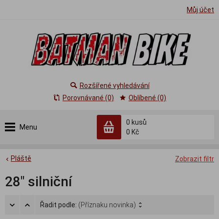
Můj účet
Rozšířené vyhledávání
Porovnávané (0)
Oblíbené (0)
0
kusů
Menu
0 Kč
Pláště
Zobrazit filtr
28" silniční
Řadit podle:
(Příznaku novinka)