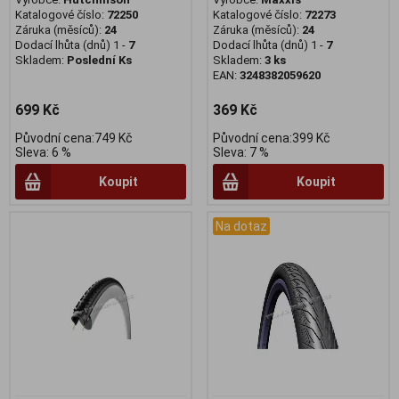
Katalogové číslo:
72250
Katalogové číslo:
72273
Záruka (měsíců):
24
Záruka (měsíců):
24
Dodací lhůta (dnů) 1 -
7
Dodací lhůta (dnů) 1 -
7
Skladem:
Poslední Ks
Skladem:
3 ks
EAN:
3248382059620
699 Kč
369 Kč
Původní cena:749 Kč
Původní cena:399 Kč
Sleva: 6 %
Sleva: 7 %
Koupit
Koupit
Na dotaz