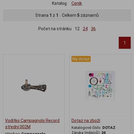
Katalog
Ceník
Strana
1
z
1
Celkem
5
záznamů
Počet na stránku
12
24
36
1
Na dotaz
Vodítko Campagnolo Record
Dotaz na zboží
střední 002M
Katalogové číslo:
DOTAZ
Záruka (měsíců):
24
Výrobce:
Campagnolo