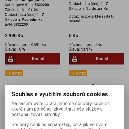
Dodací lhůta (dnů) 1 -
7
Katalogové číslo:
5822200
Skladem:
Na dotaz Ks
Záruka (měsíců):
24
Dodací lhůta (dnů) 1 -
7
Dotaz na zboží které jste tu
Skladem:
Poslední ks
nenašli a...
EAN:
5822200
2 990 Kč
0 Kč
Původní cena:3 590 Kč
Původní cena:0 Kč
Sleva: 16 %
Sleva: NaN %
Koupit
Koupit
Na dotaz
Na dotaz
Souhlas s využitím souborů cookies
Na našem webu pracujeme se soubory cookies,
které nám pomáhají zkvalitnit naše služby a
personalizovat nabídky.
Soubory cookies si pamatují, co a jak ve svém