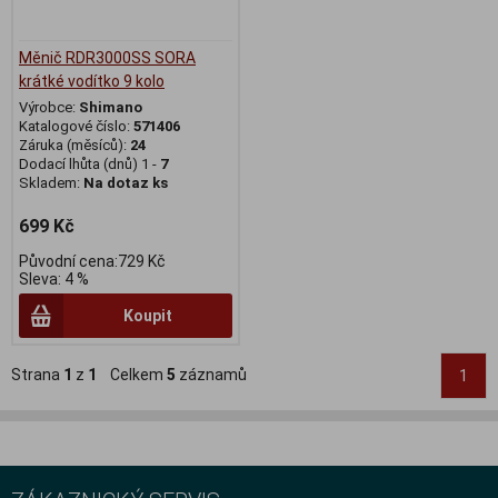
Měnič RDR3000SS SORA
krátké vodítko 9 kolo
Výrobce:
Shimano
Katalogové číslo:
571406
Záruka (měsíců):
24
Dodací lhůta (dnů) 1 -
7
Skladem:
Na dotaz ks
699 Kč
Původní cena:729 Kč
Sleva: 4 %
Koupit
Strana
1
z
1
Celkem
5
záznamů
1