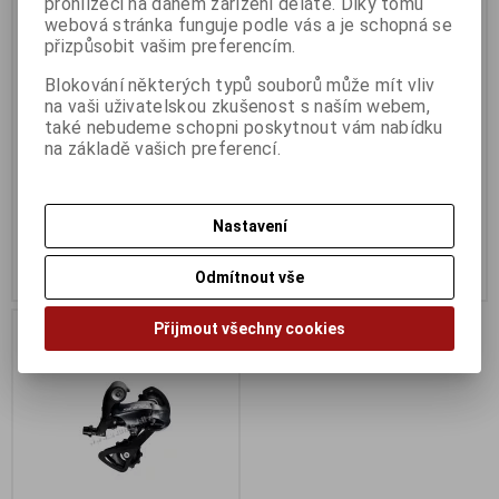
prohlížeči na daném zařízení děláte. Díky tomu
Měnič RDR7000GS 105
Měnič RDRX400 GRX 10 kolo -
webová stránka funguje podle vás a je schopná se
střední vodítko 11 kolo
dlouhé vodítko
přizpůsobit vašim preferencím.
Výrobce:
Shimano
Výrobce:
Shimano
Katalogové číslo:
571513
Katalogové číslo:
571629
Blokování některých typů souborů může mít vliv
Záruka (měsíců):
24
Záruka (měsíců):
24
na vaši uživatelskou zkušenost s naším webem,
Dodací lhůta (dnů) 1 -
7
Dodací lhůta (dnů) 1 -
7
také nebudeme schopni poskytnout vám nabídku
Skladem:
Na dotaz Ks
Skladem:
Na dotaz Ks
na základě vašich preferencí.
1 899 Kč
1 699 Kč
Původní cena:1 899 Kč
Původní cena:1 799 Kč
Nastavení
Sleva: 0 %
Sleva: 5 %
Koupit
Koupit
Odmítnout vše
Na dotaz
Přijmout všechny cookies