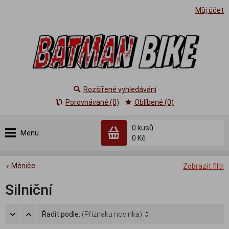
Můj účet
Rozšířené vyhledávání
Porovnávané (0)
Oblíbené (0)
0
kusů
Menu
0 Kč
Měniče
Zobrazit filtr
Silniční
Řadit podle:
(Příznaku novinka)