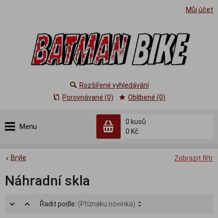
Můj účet
Rozšířené vyhledávání
Porovnávané (0)
Oblíbené (0)
0
kusů
Menu
0 Kč
Brýle
Zobrazit filtr
Náhradní skla
Řadit podle:
(Příznaku novinka)