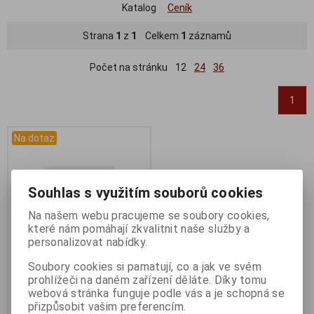
Katalog
Ceník
Strana
1
z
1
Celkem
1
záznamů
Počet na stránku
12
24
36
1
Na dotaz
Souhlas s využitím souborů cookies
Na našem webu pracujeme se soubory cookies,
které nám pomáhají zkvalitnit naše služby a
personalizovat nabídky.
Soubory cookies si pamatují, co a jak ve svém
prohlížeči na daném zařízení děláte. Díky tomu
Dotaz na zboží
webová stránka funguje podle vás a je schopná se
Katalogové číslo:
DOTAZ
přizpůsobit vašim preferencím.
Záruka (měsíců):
24