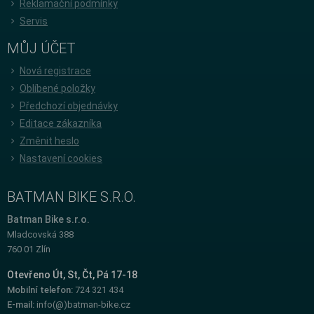
Reklamační podmínky
Servis
MŮJ ÚČET
Nová registrace
Oblíbené položky
Předchozí objednávky
Editace zákazníka
Změnit heslo
Nastavení cookies
BATMAN BIKE S.R.O.
Batman Bike s.r.o.
Mladcovská 388
760 01 Zlín
Otevřeno Út, St, Čt, Pá 17-18
Mobilní telefon:
724 321 434
E-mail:
info(@)batman-bike.cz