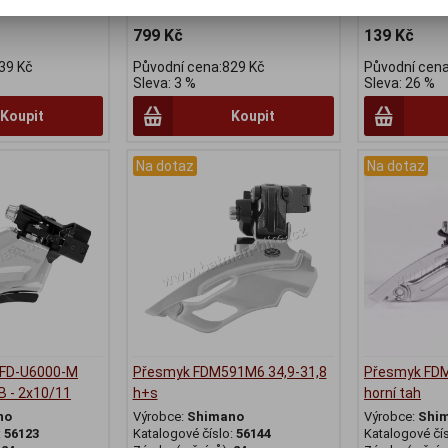
799 Kč
139 Kč
39 Kč
Původní cena:829 Kč
Původní cena
Sleva: 3 %
Sleva: 26 %
Koupit
Koupit
Na dotaz
Na dotaz
 FD-U6000-M
Přesmyk FDM591M6 34,9-31,8
Přesmyk FDM
 - 2x10/11
h+s
horní tah
no
Výrobce:
Shimano
Výrobce:
Shi
:
56123
Katalogové číslo:
56144
Katalogové čí