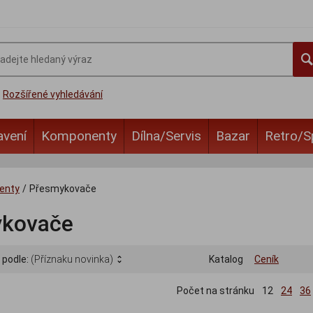
Rozšířené vyhledávání
avení
Komponenty
Dílna/Servis
Bazar
Retro/S
enty
/
Přesmykovače
kovače
 podle:
(Příznaku novinka)
Katalog
Ceník
Počet na stránku
12
24
36