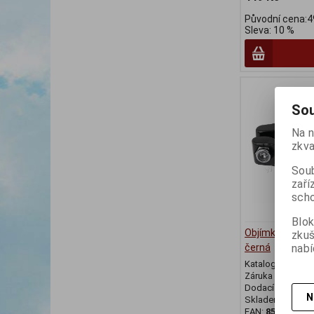
Původní cena:4
Sleva: 10 %
Sou
Na n
zkva
Soub
zaří
scho
Blok
Objímka přesmy
zku
nabí
černá
Katalogové číslo
Záruka (měsíců)
Dodací lhůta (dnů
N
Skladem:
Posled
EAN:
859262700