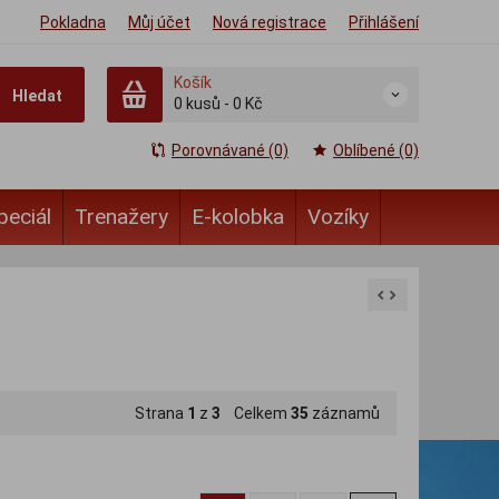
Pokladna
Můj účet
Nová registrace
Přihlášení
Košík
Hledat
0
kusů
-
0 Kč
Porovnávané (0)
Oblíbené (0)
peciál
Trenažery
E-kolobka
Vozíky
Strana
1
z
3
Celkem
35
záznamů