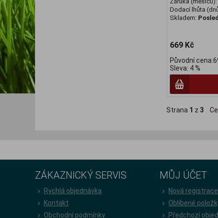
Záruka (měsíců)
Dodací lhůta (dnů
Skladem:
Posled
669 Kč
Původní cena:6
Sleva: 4 %
Strana
1
z
3
Ce
ZÁKAZNICKÝ SERVIS
MŮJ ÚČET
Rychlá objednávka
Nová registrac
Kontakt
Oblíbené položk
Obchodní podmínky
Předchozí obje