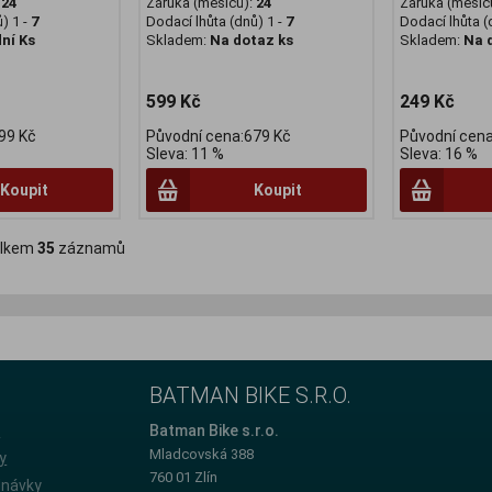
:
24
Záruka (měsíců):
24
Záruka (měsíc
) 1 -
7
Dodací lhůta (dnů) 1 -
7
Dodací lhůta (
ní Ks
Skladem:
Na dotaz ks
Skladem:
Na 
599 Kč
249 Kč
99 Kč
Původní cena:679 Kč
Původní cena
Sleva: 11 %
Sleva: 16 %
Koupit
Koupit
lkem
35
záznamů
BATMAN BIKE S.R.O.
e
Batman Bike s.r.o.
Mladcovská 388
y
760 01 Zlín
dnávky