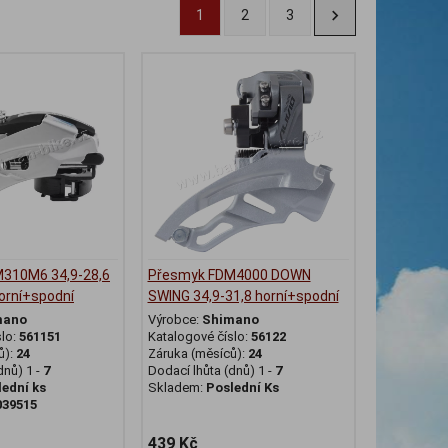
1
2
3
310M6 34,9-28,6
Přesmyk FDM4000 DOWN
orní+spodní
SWING 34,9-31,8 horní+spodní
mano
Výrobce:
Shimano
slo:
561151
Katalogové číslo:
56122
ů):
24
Záruka (měsíců):
24
dnů) 1 -
7
Dodací lhůta (dnů) 1 -
7
lední ks
Skladem:
Poslední Ks
039515
439 Kč