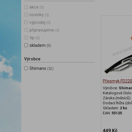
akce
(0)
novinky
(0)
výprodej
(0)
připravujeme
(0)
tip
(0)
skladem
(9)
Výrobce
Shimano
(32)
Přesmyk FD220
Výrobce:
Shima
Katalogové číslo
Záruka (měsíců)
Dodací lhůta (dnů
Skladem:
2 ks
EAN:
55125
449 Kč