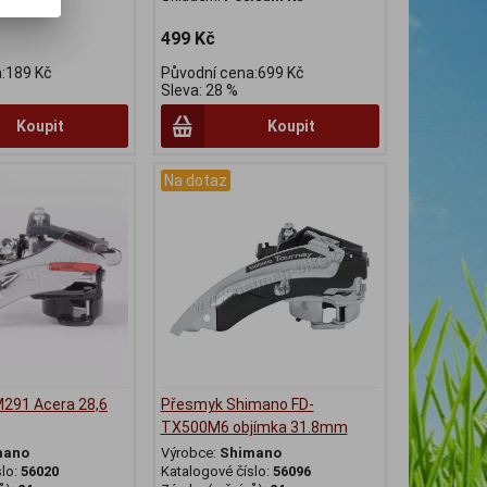
499 Kč
:189 Kč
Původní cena:699 Kč
Sleva: 28 %
Koupit
Koupit
Na dotaz
291 Acera 28,6
Přesmyk Shimano FD-
TX500M6 objímka 31.8mm
mano
Výrobce:
Shimano
slo:
56020
Katalogové číslo:
56096