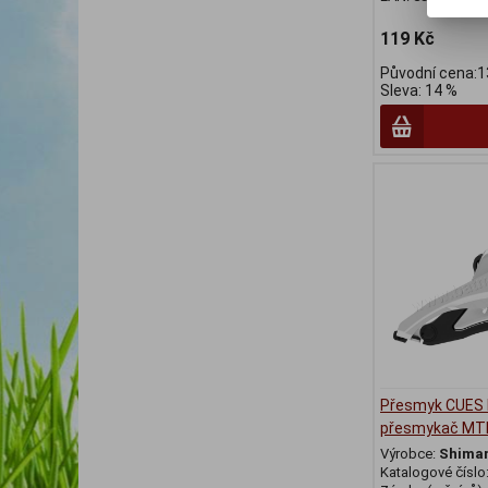
119 Kč
Původní cena:1
Sleva: 14 %
Přesmyk CUES
přesmykač MTB
Výrobce:
Shima
Katalogové číslo