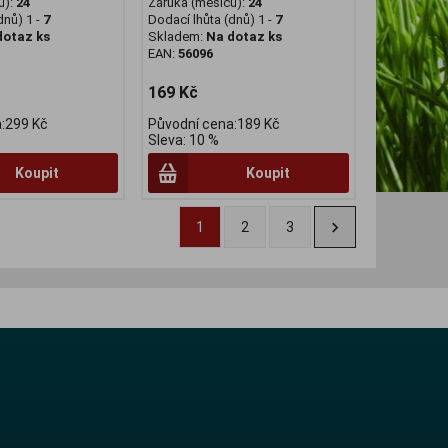
ů):
24
Záruka (měsíců):
24
dnů) 1 -
7
Dodací lhůta (dnů) 1 -
7
dotaz ks
Skladem:
Na dotaz ks
EAN:
56096
169 Kč
:299 Kč
Původní cena:189 Kč
Sleva: 10 %
Koupit
Koupit
1
2
3