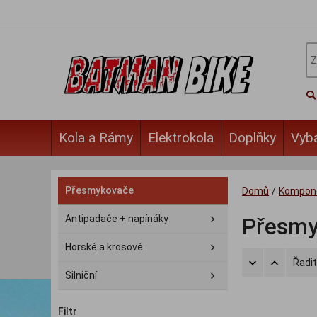
Kola a Rámy
Elektrokola
Doplňky
Vyb
Přesmykovače
Domů
/
Kompon
Antipadače + napínáky
Přesmy
Horské a krosové
Řadit
Silniční
Filtr