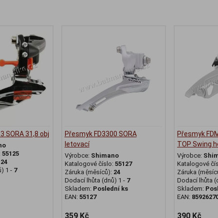
3 SORA 31,8 obj
Přesmyk FD3300 SORA
Přesmyk FDM
letovací
TOP Swing h
no
:
55125
Výrobce:
Shimano
Výrobce:
Shi
:
24
Katalogové číslo:
55127
Katalogové čí
) 1 -
7
Záruka (měsíců):
24
Záruka (měsíc
Dodací lhůta (dnů) 1 -
7
Dodací lhůta (
Skladem:
Poslední ks
Skladem:
Pos
EAN:
55127
EAN:
8592627
359 Kč
390 Kč