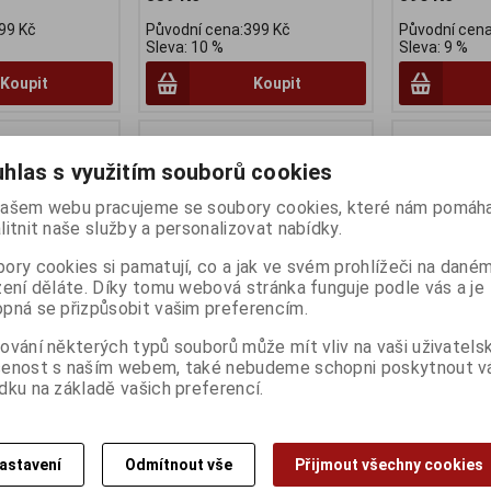
99 Kč
Původní cena:399 Kč
Původní cena
Sleva: 10 %
Sleva: 9 %
Koupit
Koupit
hlas s využitím souborů cookies
ašem webu pracujeme se soubory cookies, které nám pomáha
litnit naše služby a personalizovat nabídky.
ory cookies si pamatují, co a jak ve svém prohlížeči na dané
zení děláte. Díky tomu webová stránka funguje podle vás a je
pná se přizpůsobit vašim preferencím.
ování některých typů souborů může mít vliv na vaši uživatels
ku 34,9 mm Al,
Přesmyk FDM7025HM6, 2x11,
Přesmyk FD-
šenost s naším webem, také nebudeme schopni poskytnout 
dku na základě vašich preferencí.
Down Swing
spodní tah
:
56142
Výrobce:
Shimano
Výrobce:
Shi
:
24
Katalogové číslo:
561594
Katalogové čí
) 1 -
7
Záruka (měsíců):
24
Záruka (měsíc
astavení
Odmítnout vše
Přijmout všechny cookies
ní Ks
Dodací lhůta (dnů) 1 -
7
Dodací lhůta (
1512
Skladem:
Poslední ks
Skladem:
Pos