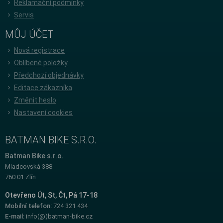
Reklamační podmínky
Servis
MŮJ ÚČET
Nová registrace
Oblíbené položky
Předchozí objednávky
Editace zákazníka
Změnit heslo
Nastavení cookies
BATMAN BIKE S.R.O.
Batman Bike s.r.o.
Mladcovská 388
760 01 Zlín
Otevřeno Út, St, Čt, Pá 17-18
Mobilní telefon:
724 321 434
E-mail:
info(@)batman-bike.cz