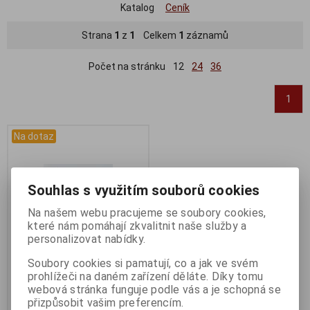
Katalog
Ceník
Strana
1
z
1
Celkem
1
záznamů
Počet na stránku
12
24
36
1
Na dotaz
Souhlas s využitím souborů cookies
Na našem webu pracujeme se soubory cookies,
které nám pomáhají zkvalitnit naše služby a
personalizovat nabídky.
Soubory cookies si pamatují, co a jak ve svém
prohlížeči na daném zařízení děláte. Díky tomu
Dotaz na zboží
webová stránka funguje podle vás a je schopná se
Katalogové číslo:
DOTAZ
přizpůsobit vašim preferencím.
Záruka (měsíců):
24