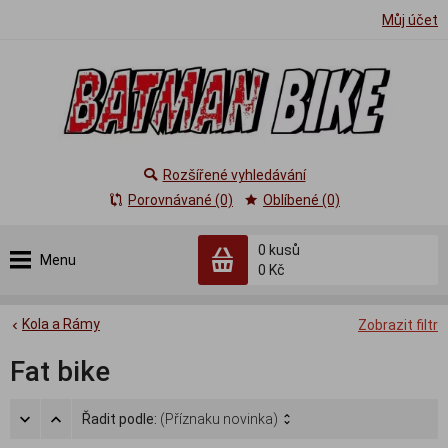
Můj účet
Rozšířené vyhledávání
Porovnávané (0)
Oblíbené (0)
0
kusů
Menu
0 Kč
Kola a Rámy
Zobrazit filtr
Fat bike
Řadit podle:
(Příznaku novinka)