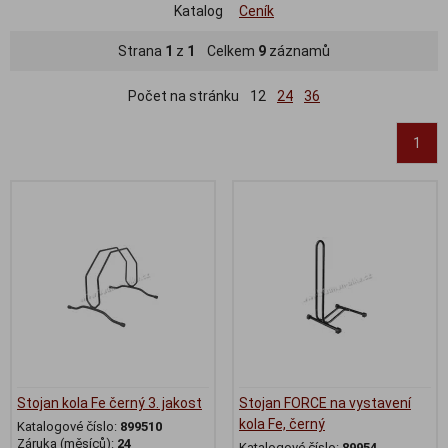
Katalog
Ceník
Strana
1
z
1
Celkem
9
záznamů
Počet na stránku
12
24
36
1
Stojan kola Fe černý 3. jakost
Stojan FORCE na vystavení
kola Fe, černý
Katalogové číslo:
899510
Záruka (měsíců):
24
Katalogové číslo:
89954