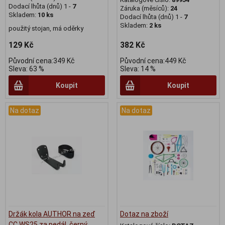
Dodací lhůta (dnů) 1 -
7
Záruka (měsíců):
24
Skladem:
10 ks
Dodací lhůta (dnů) 1 -
7
Skladem:
2 ks
použitý stojan, má oděrky
129 Kč
382 Kč
Původní cena:349 Kč
Původní cena:449 Kč
Sleva: 63 %
Sleva: 14 %
Koupit
Koupit
Na dotaz
Na dotaz
Držák kola AUTHOR na zeď
Dotaz na zboží
CC WS25 za pedál, černý