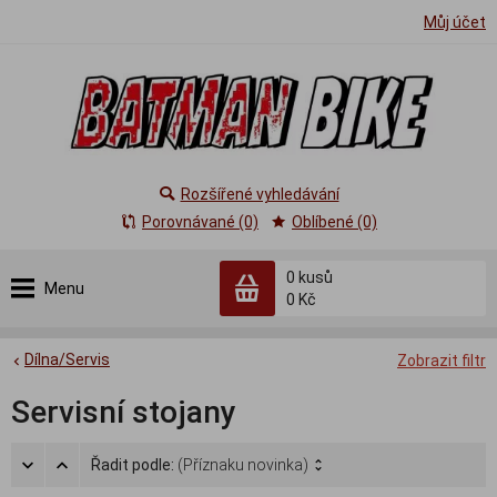
Můj účet
Rozšířené vyhledávání
Porovnávané (0)
Oblíbené (0)
0
kusů
Menu
0 Kč
Dílna/Servis
Zobrazit filtr
Servisní stojany
Řadit podle:
(Příznaku novinka)