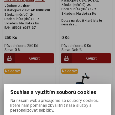
Katalogové číslo:
DOTAZ
Záruka (měsíců):
24
Výrobce:
Author
Dodací lhůta (dnů) 1 -
7
Katalogové číslo:
AD10003230
Skladem:
Na dotaz Ks
Záruka (měsíců):
24
Dodací lhůta (dnů) 1 -
7
Dotaz na zboží které jste tu
Skladem:
Na dotaz ks
nenašli a...
EAN:
8590816037137
250 Kč
0 Kč
Původní cena:250 Kč
Původní cena:0 Kč
Sleva: 0 %
Sleva: NaN %
Koupit
Koupit
Na dotaz
Na dotaz
Souhlas s využitím souborů cookies
Na našem webu pracujeme se soubory cookies,
které nám pomáhají zkvalitnit naše služby a
personalizovat nabídky.