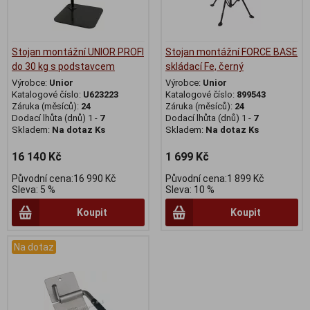
Stojan montážní UNIOR PROFI
Stojan montážní FORCE BASE
do 30 kg s podstavcem
skládací Fe, černý
Výrobce:
Unior
Výrobce:
Unior
Katalogové číslo:
U623223
Katalogové číslo:
899543
Záruka (měsíců):
24
Záruka (měsíců):
24
Dodací lhůta (dnů) 1 -
7
Dodací lhůta (dnů) 1 -
7
Skladem:
Na dotaz Ks
Skladem:
Na dotaz Ks
16 140 Kč
1 699 Kč
Původní cena:16 990 Kč
Původní cena:1 899 Kč
Sleva: 5 %
Sleva: 10 %
Koupit
Koupit
Na dotaz