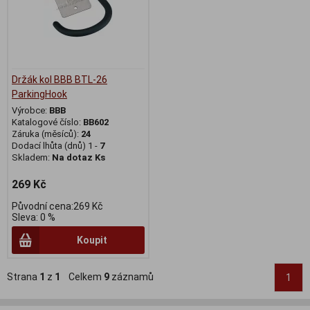
Držák kol BBB BTL-26
ParkingHook
Výrobce:
BBB
Katalogové číslo:
BB602
Záruka (měsíců):
24
Dodací lhůta (dnů) 1 -
7
Skladem:
Na dotaz Ks
269 Kč
Původní cena:269 Kč
Sleva: 0 %
Koupit
Strana
1
z
1
Celkem
9
záznamů
1