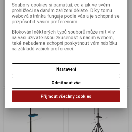
Soubory cookies si pamatují, co a jak ve svém
prohlížeči na daném zařízení děláte. Díky tomu
Stojan kola Fe černý
Stojan montážní UNIOR
webová stránka funguje podle vás a je schopná se
skládací
Katalogové číslo:
89951
přizpůsobit vašim preferencím.
Záruka (měsíců):
24
Výrobce:
Unior
Dodací lhůta (dnů) 1 -
7
Katalogové číslo:
U623222
Blokování některých typů souborů může mít vliv
Skladem:
Na dotaz ks
Záruka (měsíců):
24
na vaši uživatelskou zkušenost s naším webem,
EAN:
8592627062063
Dodací lhůta (dnů) 1 -
7
také nebudeme schopni poskytnout vám nabídku
Skladem:
Na dotaz Ks
na základě vašich preferencí.
319 Kč
5 225 Kč
Původní cena:349 Kč
Původní cena:5 499 Kč
Sleva: 8 %
Sleva: 4 %
Nastavení
Koupit
Koupit
Odmítnout vše
Na dotaz
Na dotaz
Přijmout všechny cookies