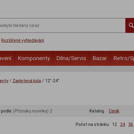
Rozšířené vyhledávání
avení
Komponenty
Dílna/Servis
Bazar
Retro/S
enty
/
Zapletená kola
/
12"-24"
 podle:
(Příznaku novinka)
Katalog
Ceník
Počet na stránku
12
24
36