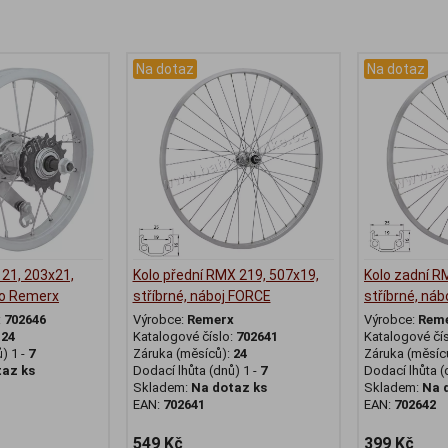
Na dotaz
Na dotaz
 21, 203x21,
Kolo přední RMX 219, 507x19,
Kolo zadní R
do Remerx
stříbrné, náboj FORCE
stříbrné, ná
:
702646
Výrobce:
Remerx
Výrobce:
Rem
:
24
Katalogové číslo:
702641
Katalogové čí
) 1 -
7
Záruka (měsíců):
24
Záruka (měsíc
taz ks
Dodací lhůta (dnů) 1 -
7
Dodací lhůta (
Skladem:
Na dotaz ks
Skladem:
Na 
EAN:
702641
EAN:
702642
549 Kč
399 Kč