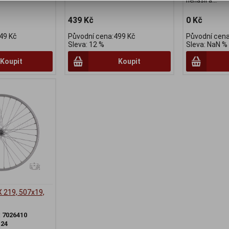
nenašli a...
439 Kč
0 Kč
49 Kč
Původní cena:499 Kč
Původní cena
Sleva: 12 %
Sleva: NaN %
Koupit
Koupit
X 219, 507x19,
:
7026410
:
24