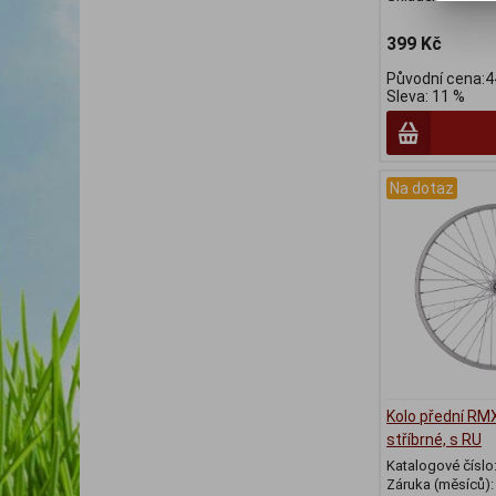
399 Kč
Původní cena:4
Sleva: 11 %
Na dotaz
Kolo přední RM
stříbrné, s RU
Katalogové číslo
Záruka (měsíců)