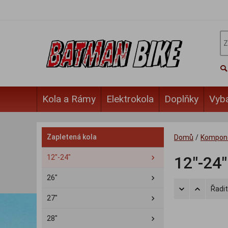
Kola a Rámy
Elektrokola
Doplňky
Vyb
Zapletená kola
Domů
/
Kompon
12"-24"
12"-24"
26"
Řadit
27"
28"