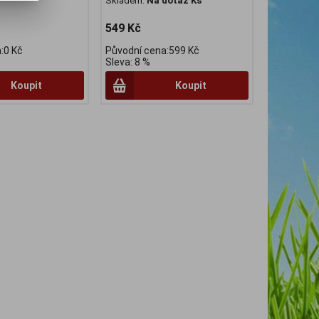
Skladem:
Na dotaz Ks
549 Kč
:0 Kč
Původní cena:599 Kč
Sleva: 8 %
Koupit
Koupit