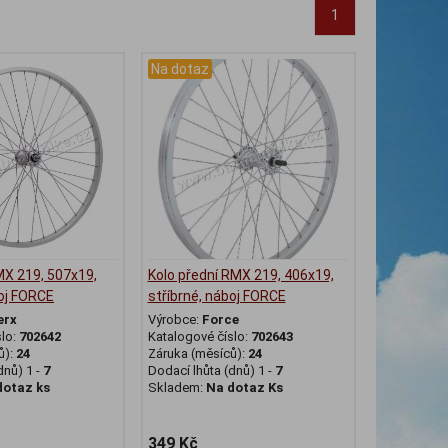
1
Na dotaz
MX 219, 507x19,
Kolo přední RMX 219, 406x19,
boj FORCE
stříbrné, náboj FORCE
erx
Výrobce:
Force
slo:
702642
Katalogové číslo:
702643
ů):
24
Záruka (měsíců):
24
dnů) 1 -
7
Dodací lhůta (dnů) 1 -
7
dotaz ks
Skladem:
Na dotaz Ks
349 Kč