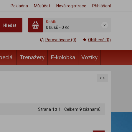
Pokladna
Můj účet
Nová registrace
Přihlášení
Košík
Hledat
0
kusů
-
0 Kč
Porovnávané (0)
Oblíbené (0)
peciál
Trenažery
E-kolobka
Vozíky
Strana
1
z
1
Celkem
9
záznamů