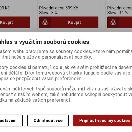
99 Kč
Původní cena:599 Kč
Původní cena
Sleva: 8 %
Sleva: 11 %
Koupit
Koupit
Na dotaz
Na dotaz
hlas s využitím souborů cookies
ašem webu pracujeme se soubory cookies, které nám pomáha
litnit naše služby a personalizovat nabídky.
ory cookies si pamatují, co a jak ve svém prohlížeči na dané
zení děláte. Díky tomu webová stránka funguje podle vás a je
pná se přizpůsobit vašim preferencím.
ování některých typů souborů může mít vliv na vaši uživatels
šenost s naším webem, také nebudeme schopni poskytnout 
 219, 406x19,
Kolo přední RMX 21, 203x21,
Dotaz na zbo
dku na základě vašich preferencí.
 FORCE
stříbrné, náboj Remerx
Katalogové čí
Záruka (měsíc
Katalogové číslo:
702645
Dodací lhůta (
:
702644
Záruka (měsíců):
24
Skladem:
Na 
astavení
Odmítnout vše
Přijmout všechny cookies
:
24
Dodací lhůta (dnů) 1 -
7
) 1 -
7
Skladem:
Na dotaz ks
Dotaz na zboží
taz Ks