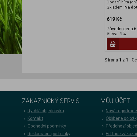
Dodací lhůta (dnů
Skladem:
Na do
619 Kč
Původní cena:6
Sleva: 4 %
Strana
1
z
1
Ce
ZÁKAZNICKÝ SERVIS
MŮJ ÚČET
Rychlá objednávka
Nová registrac
Kontakt
Oblíbené položk
Obchodní podmínky
Předchozí obje
Reklamační podmínky
Editace zákazn