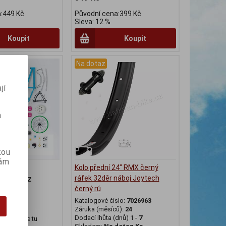
:449 Kč
Původní cena:399 Kč
Sleva: 12 %
Koupit
Koupit
Na dotaz
jí
m
kou
vám
ží
Kolo přední 24" RMX černý
ráfek 32děr náboj Joytech
slo:
DOTAZ
ů):
24
černý rú
dnů) 1 -
7
Katalogové číslo:
7026963
dotaz Ks
Záruka (měsíců):
24
Dodací lhůta (dnů) 1 -
7
 které jste tu