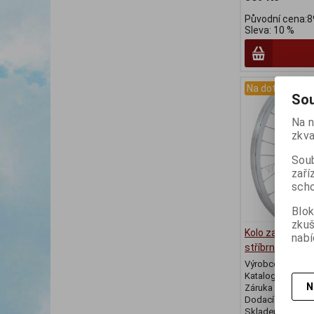
Původní cena:8
Sleva: 10 %
Na dotaz
Sou
Na n
zkva
Soub
zaří
scho
Blok
zku
Kolo zadní RMX
nabí
stříbrné, náboj
Výrobce:
Force
Katalogové číslo
N
Záruka (měsíců)
Dodací lhůta (dnů
Skladem:
Na do