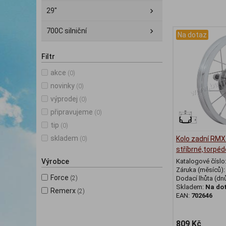
29"
700C silniční
Na dotaz
Filtr
akce
(0)
novinky
(0)
výprodej
(0)
připravujeme
(0)
tip
(0)
skladem
Kolo zadní RMX
(0)
stříbrné,torpé
Výrobce
Katalogové číslo
Záruka (měsíců)
Force
(2)
Dodací lhůta (dnů
Skladem:
Na do
Remerx
(2)
EAN:
702646
809 Kč