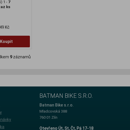
) 1 -
7
taz ks
49 Kč
Koupit
lkem
9
záznamů
BATMAN BIKE S.R.O.
e
Batman Bike s.r.o.
Mladcovská 388
y
760 01 Zlín
dnávky
íka
Otevřeno Út, St, Čt, Pá 17-18