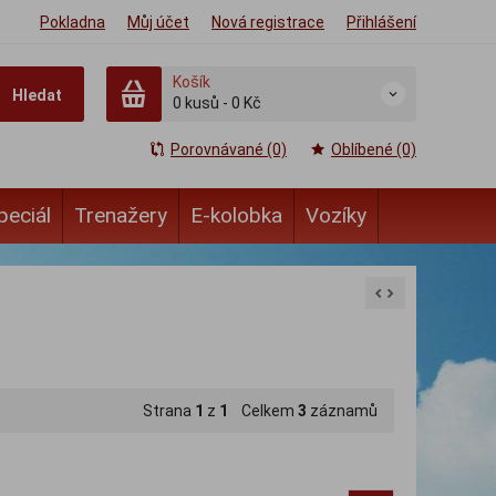
Pokladna
Můj účet
Nová registrace
Přihlášení
Košík
Hledat
0
kusů
-
0 Kč
Porovnávané (0)
Oblíbené (0)
peciál
Trenažery
E-kolobka
Vozíky
Strana
1
z
1
Celkem
3
záznamů