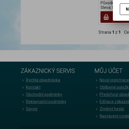
Původní cena:1
Sleva: 8 %
N
Strana
1
z
1
Ce
ZÁKAZNICKÝ SERVIS
MŮJ ÚČET
Rychlá objednávka
Nová registrac
Kontakt
Oblíbené položk
Obchodní podmínky
Předchozí obje
Reklamační podmínky
Editace zákazn
Servis
Změnit heslo
Nastavení cook