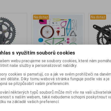
Na dotaz
Na dotaz
hlas s využitím souborů cookies
ašem webu pracujeme se soubory cookies, které nám pomáha
litnit naše služby a personalizovat nabídky.
29X 170/50/34
Dotaz na zboží
Střed FORCE 
50/34z 175m
ory cookies si pamatují, co a jak ve svém prohlížeči na dané
no
Katalogové číslo:
DOTAZ
:
65197
Záruka (měsíců):
24
zení děláte. Díky tomu webová stránka funguje podle vás a je
Katalogové čí
:
24
Dodací lhůta (dnů) 1 -
7
pná se přizpůsobit vašim preferencím.
Záruka (měsíc
) 1 -
7
Skladem:
Na dotaz Ks
Dodací lhůta (
taz pár
ování některých typů souborů může mít vliv na vaši uživatels
Skladem:
Na 
Dotaz na zboží které jste tu
EAN:
8592627
šenost s naším webem, také nebudeme schopni poskytnout 
nenašli a...
dku na základě vašich preferencí.
0 Kč
765 Kč