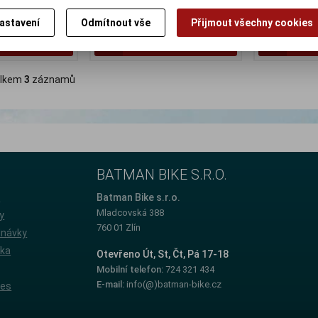
 590 Kč
Původní cena:0 Kč
Původní cena
Sleva: NaN %
Sleva: 14 %
astavení
Odmítnout vše
Přijmout všechny cookies
Koupit
Koupit
lkem
3
záznamů
BATMAN BIKE S.R.O.
e
Batman Bike s.r.o.
Mladcovská 388
y
760 01 Zlín
dnávky
íka
Otevřeno Út, St, Čt, Pá 17-18
Mobilní telefon:
724 321 434
E-mail:
info(@)batman-bike.cz
ies