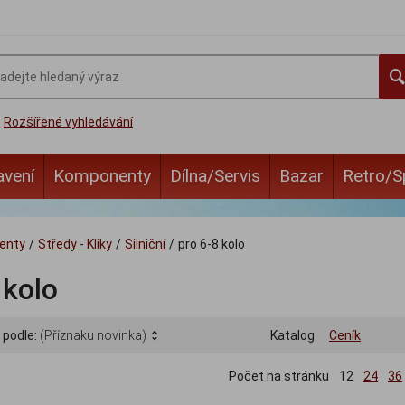
Rozšířené vyhledávání
avení
Komponenty
Dílna/Servis
Bazar
Retro/S
enty
/
Středy - Kliky
/
Silniční
/
pro 6-8 kolo
 kolo
 podle:
(Příznaku novinka)
Katalog
Ceník
Počet na stránku
12
24
36