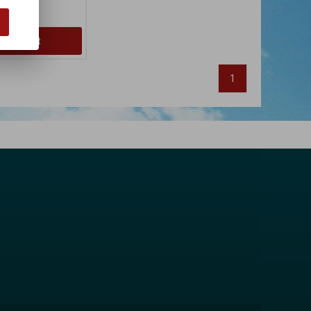
:899 Kč
Koupit
1