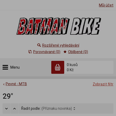
Můj účet
Rozšířené vyhledávání
Porovnávané (0)
Oblíbené (0)
0
kusů
Menu
0 Kč
Pevné - MTB
Zobrazit filtr
29"
Řadit podle:
(Příznaku novinka)