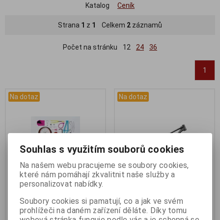
Katalog
Ceník
Strana
1
z
1
Celkem
2
záznamů
Počet na stránku
12
24
36
1
Na dotaz
Na dotaz
Souhlas s využitím souborů cookies
Na našem webu pracujeme se soubory cookies,
které nám pomáhají zkvalitnit naše služby a
personalizovat nabídky.
Dotaz na zboží
Rám BIG.NINE TFS III; MAT
Soubory cookies si pamatují, co a jak ve svém
aluminum; 29 WHS; 135x9
Katalogové číslo:
DOTAZ
prohlížeči na daném zařízení děláte. Díky tomu
Záruka (měsíců):
24
AST; BSA BBR
webová stránka funguje podle vás a je schopná se