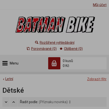
Můj účet
Rozšířené vyhledávání
Porovnávané (0)
Oblíbené (0)
0
kusů
Menu
0 Kč
Letní
Zobrazit filtr
Dětské
Řadit podle:
(Příznaku novinka)