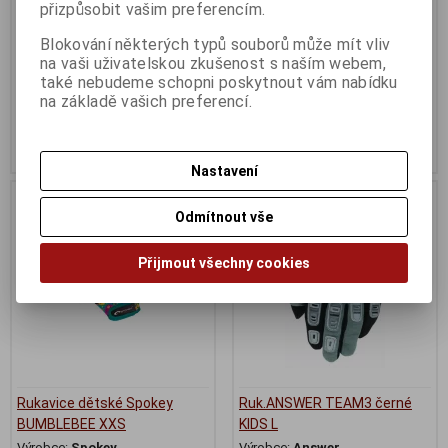
přizpůsobit vašim preferencím.
Katalogové číslo:
9053253
Katalogové číslo:
905327
Záruka (měsíců):
24
Záruka (měsíců):
24
Blokování některých typů souborů může mít vliv
Dodací lhůta (dnů) 1 -
7
Dodací lhůta (dnů) 1 -
7
na vaši uživatelskou zkušenost s naším webem,
Skladem:
4 pár
Skladem:
3 pár
také nebudeme schopni poskytnout vám nabídku
na základě vašich preferencí.
127 Kč
127 Kč
Původní cena:149 Kč
Původní cena:149 Kč
Sleva: 14 %
Sleva: 14 %
Nastavení
Odmítnout vše
Přijmout všechny cookies
Rukavice dětské Spokey
Ruk.ANSWER TEAM3 černé
BUMBLEBEE XXS
KIDS L
Výrobce:
Spokey
Výrobce:
Answer