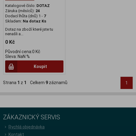
Katalogové číslo:
DOTAZ
Záruka (měsíců):
24
Dodací lhůta (dnů) 1 -
7
Skladem:
Na dotaz Ks
Dotaz na zboží které jste tu
nenašli a...
0 Kč
Původní cena:0 Kč
Sleva: NaN %
Koupit
Strana
1
z
1
Celkem
9
záznamů
1
ZÁKAZNICKÝ SERVIS
Rychlá objednávka
Kontakt