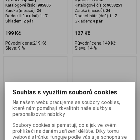
Katalogové číslo:
905805
Katalogové číslo:
9053251
Záruka (měsíců):
24
Záruka (měsíců):
24
Dodací lhůta (dnů) 1 -
7
Dodací lhůta (dnů) 1 -
7
Skladem:
2 pár
Skladem:
4 pár
199 Kč
127 Kč
Původní cena:219 Kč
Původní cena:149 Kč
Sleva: 9 %
Sleva: 14 %
Souhlas s využitím souborů cookies
Na našem webu pracujeme se soubory cookies,
které nám pomáhají zkvalitnit naše služby a
personalizovat nabídky.
Soubory cookies si pamatují, co a jak ve svém
Rukavice FORCE WOLFIE KID,
Rukavice FORCE KID dětské,
prohlížeči na daném zařízení děláte. Díky tomu
růžové
fluo
webová stránka funguje podle vás a je schopná se
Výrobce:
Force
Výrobce:
Force