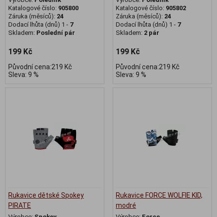
Katalogové číslo:
905800
Katalogové číslo:
905802
Záruka (měsíců):
24
Záruka (měsíců):
24
Dodací lhůta (dnů) 1 -
7
Dodací lhůta (dnů) 1 -
7
Skladem:
Poslední pár
Skladem:
2 pár
199 Kč
199 Kč
Původní cena:219 Kč
Původní cena:219 Kč
Sleva: 9 %
Sleva: 9 %
Rukavice dětské Spokey
Rukavice FORCE WOLFIE KID,
PIRATE
modré
Výrobce:
Spokey
Výrobce:
Force