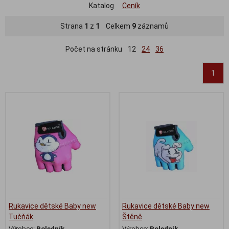
Katalog
Ceník
Strana
1
z
1
Celkem
9
záznamů
Počet na stránku
12
24
36
1
Rukavice dětské Baby new
Rukavice dětské Baby new
Tučňák
Štěně
Výrobce:
Poledník
Výrobce:
Poledník