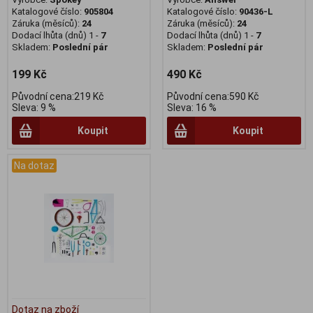
Katalogové číslo:
905804
Katalogové číslo:
90436-L
Záruka (měsíců):
24
Záruka (měsíců):
24
Dodací lhůta (dnů) 1 -
7
Dodací lhůta (dnů) 1 -
7
Skladem:
Poslední pár
Skladem:
Poslední pár
199 Kč
490 Kč
Původní cena:219 Kč
Původní cena:590 Kč
Sleva: 9 %
Sleva: 16 %
Koupit
Koupit
Na dotaz
Dotaz na zboží