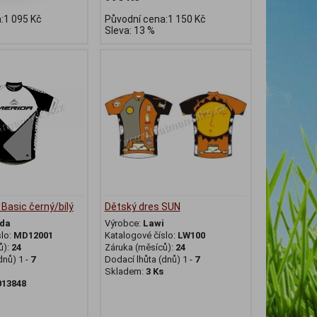
:1 095 Kč
Původní cena:1 150 Kč
Sleva: 13 %
Basic černý/bílý
Dětský dres SUN
da
Výrobce:
Lawi
slo:
MD12001
Katalogové číslo:
LW100
ů):
24
Záruka (měsíců):
24
dnů) 1 -
7
Dodací lhůta (dnů) 1 -
7
Skladem:
3 Ks
013848