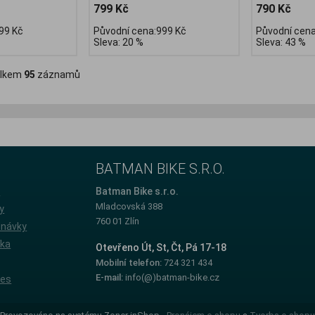
799 Kč
790 Kč
99 Kč
Původní cena:999 Kč
Původní cena
Sleva: 20 %
Sleva: 43 %
lkem
95
záznamů
BATMAN BIKE S.R.O.
e
Batman Bike s.r.o.
Mladcovská 388
y
760 01 Zlín
dnávky
íka
Otevřeno Út, St, Čt, Pá 17-18
Mobilní telefon:
724 321 434
E-mail:
info(@)batman-bike.cz
ies