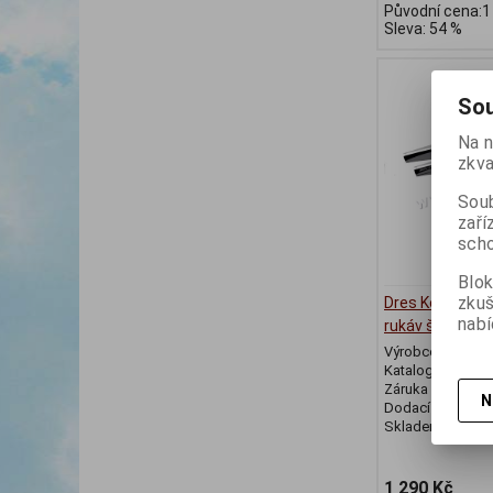
Původní cena:1
Sleva: 54 %
Sou
Na n
zkva
Soub
zaří
scho
Blok
zku
Dres Kellys PR
nabí
rukáv šedý
Výrobce:
Kellys
Katalogové číslo
Záruka (měsíců)
N
Dodací lhůta (dnů
Skladem:
2 Ks
1 290 Kč