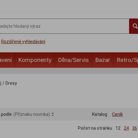
Rozšířené vyhledávání
avení
Komponenty
Dílna/Servis
Bazar
Retro/S
í
/
Dresy
 podle:
(Příznaku novinka)
Katalog
Ceník
Počet na stránku
12
24
36