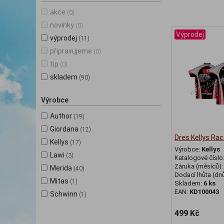
akce
(0)
novinky
(0)
Výprodej
výprodej
(11)
připravujeme
(0)
tip
(0)
skladem
(90)
Výrobce
Author
(19)
Giordana
(12)
Dres Kellys Ra
Kellys
(17)
Výrobce:
Kellys
Lawi
(3)
Katalogové číslo
Záruka (měsíců)
Merida
(40)
Dodací lhůta (dnů
Mitas
(1)
Skladem:
6 ks
EAN:
KD100043
Schwinn
(1)
499 Kč