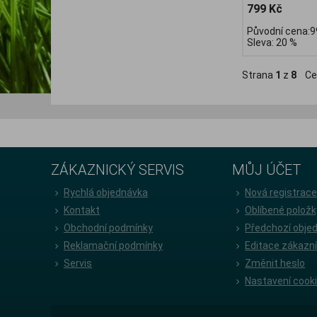
799 Kč
Původní cena:9
Sleva: 20 %
Strana
1
z
8
Ce
ZÁKAZNICKÝ SERVIS
MŮJ ÚČET
Rychlá objednávka
Nová registrac
Kontakt
Oblíbené položk
Obchodní podmínky
Předchozí obje
Reklamační podmínky
Editace zákazn
Servis
Změnit heslo
Nastavení cook