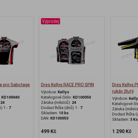
Výprodej
ce pro Sabotage
Dres Kellys RACE PRO SPIN
Dres Kellys 
rukáv žlutý
Výrobce:
Kellys
:
KD100040
Katalogové číslo:
KD100050
Výrobce:
Kell
:
24
Záruka (měsíců):
24
Katalogové čí
) 1 -
7
Dodací lhůta (dnů) 1 -
7
Záruka (měsíc
Skladem:
10 ks
Dodací lhůta (
EAN:
KD100053
Skladem:
3 Ks
499 Kč
1 290 Kč