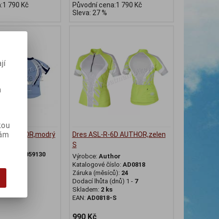
:1 790 Kč
Původní cena:1 790 Kč
Sleva: 27 %
jí
m
kou
vám
4A AUTHOR,modrý
Dres ASL-R-6D AUTHOR,zelen
S
or
slo:
AD07059130
Výrobce:
Author
ů):
24
Katalogové číslo:
AD0818
dnů) 1 -
7
Záruka (měsíců):
24
Dodací lhůta (dnů) 1 -
7
131
Skladem:
2 ks
EAN:
AD0818-S
990 Kč