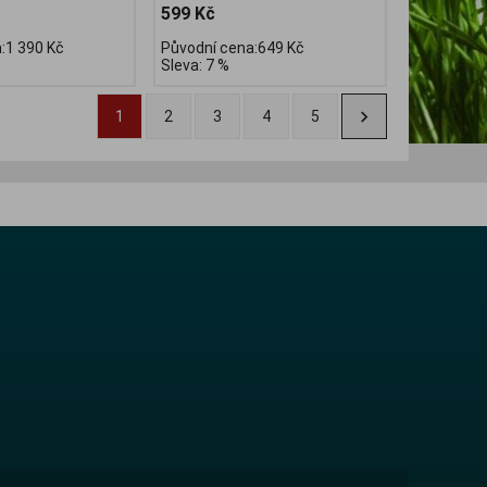
599 Kč
:1 390 Kč
Původní cena:649 Kč
Sleva: 7 %
1
2
3
4
5