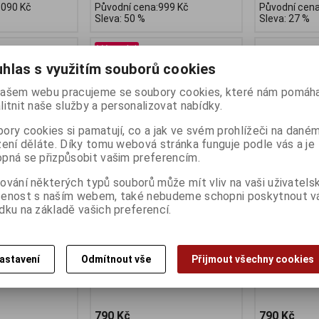
 090 Kč
Původní cena:999 Kč
Původní cena
Sleva: 50 %
Sleva: 27 %
Výprodej
hlas s využitím souborů cookies
ašem webu pracujeme se soubory cookies, které nám pomáha
litnit naše služby a personalizovat nabídky.
ory cookies si pamatují, co a jak ve svém prohlížeči na dané
zení děláte. Díky tomu webová stránka funguje podle vás a je
pná se přizpůsobit vašim preferencím.
ování některých typů souborů může mít vliv na vaši uživatels
šenost s naším webem, také nebudeme schopni poskytnout 
O Team dlouhý
Dres AS-7A AUTHOR,modrý
Dres ASL-R-
dku na základě vašich preferencí.
Výrobce:
Author
Výrobce:
Auth
Katalogové číslo:
AD07059100
Katalogové čí
Záruka (měsíců):
24
Záruka (měsíc
:
KD1068
Dodací lhůta (dnů) 1 -
7
Dodací lhůta (
:
24
astavení
Odmítnout vše
Přijmout všechny cookies
Skladem:
2 ks
Skladem:
4 ks
) 1 -
7
EAN:
AD07059101
EAN:
AD07059
790 Kč
790 Kč