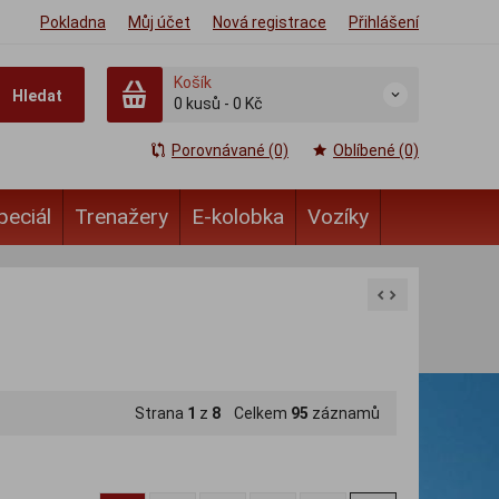
Pokladna
Můj účet
Nová registrace
Přihlášení
Košík
Hledat
0
kusů
-
0 Kč
Porovnávané (0)
Oblíbené (0)
peciál
Trenažery
E-kolobka
Vozíky
Strana
1
z
8
Celkem
95
záznamů