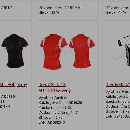
 790 Kč
Původní cena:1 190 Kč
Původní cena
Sleva: 33 %
Sleva: 27 %
 AUTHOR,černý
Dres ASL-X-1B
Dres MERIDA 
AUTHOR,červený
Výrobce:
Meri
:
AD0819
Katalogové čí
Výrobce:
Author
:
24
Záruka (měsíc
Katalogové číslo:
AD0820
) 1 -
7
Dodací lhůta (
Záruka (měsíců):
24
Skladem:
2 ks
Dodací lhůta (dnů) 1 -
7
EAN:
5942505
Skladem:
2 ks
EAN:
AD0820-S