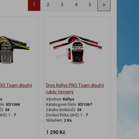
1
2
3
4
5
PRO Team dlouhý
Dres Kellys PRO Team dlouhý
rukáv červený
ys
Výrobce:
Kellys
slo:
KD1066
Katalogové číslo:
KD1067
ů):
24
Záruka (měsíců):
24
dnů) 1 -
7
Dodací lhůta (dnů) 1 -
7
Skladem:
2 Ks
1 290 Kč