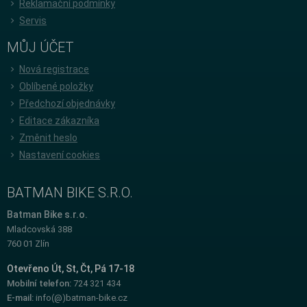
Reklamační podmínky
Servis
MŮJ ÚČET
Nová registrace
Oblíbené položky
Předchozí objednávky
Editace zákazníka
Změnit heslo
Nastavení cookies
BATMAN BIKE S.R.O.
Batman Bike s.r.o.
Mladcovská 388
760 01 Zlín
Otevřeno Út, St, Čt, Pá 17-18
Mobilní telefon:
724 321 434
E-mail:
info(@)batman-bike.cz