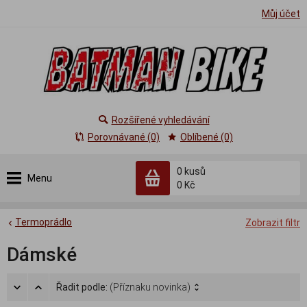
Můj účet
Rozšířené vyhledávání
Porovnávané (0)
Oblíbené (0)
0
kusů
Menu
0 Kč
Termoprádlo
Zobrazit filtr
Dámské
Řadit podle:
(Příznaku novinka)