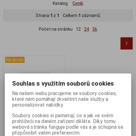
Katalog
Ceník
Strana
1
z
1
Celkem
1
záznamů
Počet na stránku
12
24
36
1
Na dotaz
Souhlas s využitím souborů cookies
Na našem webu pracujeme se soubory cookies,
které nám pomáhají zkvalitnit naše služby a
personalizovat nabídky.
Soubory cookies si pamatují, co a jak ve svém
prohlížeči na daném zařízení děláte. Díky tomu
Dotaz na zboží
webová stránka funguje podle vás a je schopná se
Katalogové číslo:
DOTAZ
přizpůsobit vašim preferencím.
Záruka (měsíců):
24