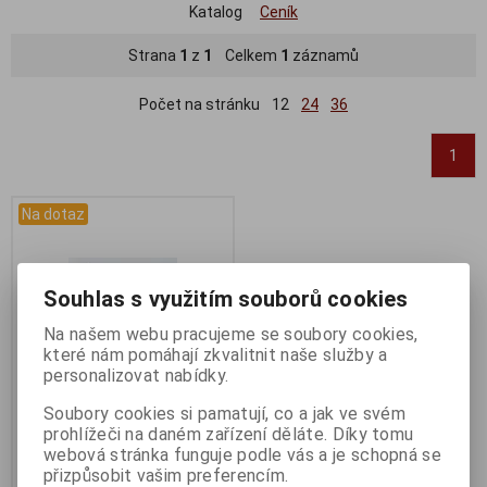
Katalog
Ceník
Strana
1
z
1
Celkem
1
záznamů
Počet na stránku
12
24
36
1
Na dotaz
Souhlas s využitím souborů cookies
Na našem webu pracujeme se soubory cookies,
které nám pomáhají zkvalitnit naše služby a
personalizovat nabídky.
Soubory cookies si pamatují, co a jak ve svém
prohlížeči na daném zařízení děláte. Díky tomu
Dotaz na zboží
webová stránka funguje podle vás a je schopná se
Katalogové číslo:
DOTAZ
přizpůsobit vašim preferencím.
Záruka (měsíců):
24