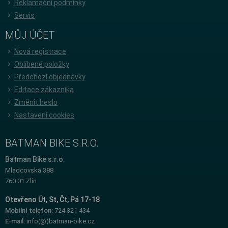
Reklamační podmínky
Servis
MŮJ ÚČET
Nová registrace
Oblíbené položky
Předchozí objednávky
Editace zákazníka
Změnit heslo
Nastavení cookies
BATMAN BIKE S.R.O.
Batman Bike s.r.o.
Mladcovská 388
760 01 Zlín
Otevřeno Út, St, Čt, Pá 17-18
Mobilní telefon:
724 321 434
E-mail:
info(@)batman-bike.cz