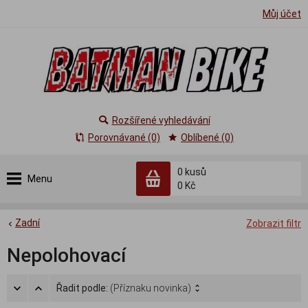
Můj účet
Rozšířené vyhledávání
Porovnávané (0)
Oblíbené (0)
0
kusů
Menu
0 Kč
Zadní
Zobrazit filtr
Nepolohovací
Řadit podle:
(Příznaku novinka)