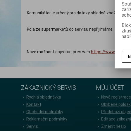
Soub
zaří
Komunikátor je určený pro dotazy ohledně zboží.
scho
Blok
Kola ze supermarketů do servisu nepřijímáme.
zku
nabí
Nově možnost objednat přes web
https://www.batman-
N
ZÁKAZNICKÝ SERVIS
MŮJ ÚČET
Rychlá objednávka
Nová registrac
Kontakt
Oblíbené položk
Obchodní podmínky
Předchozí obje
Reklamační podmínky
Editace zákazn
Servis
Změnit heslo