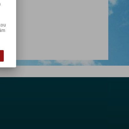
m
kou
vám