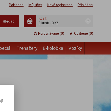
Pokladna
Můj účet
Nová registrace
Přihlášení
Košík
Hledat
0
kusů
-
0 Kč
Porovnávané (0)
Oblíbené (0)
peciál
Trenažery
E-kolobka
Vozíky
jí