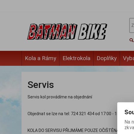
Kola a Rámy
Elektrokola
Doplňky
Vyb
Servis
Servis kol provádíme na objednání
Sou
Objednat se lze na tel: 724 321 434 od 17:00 - 18:00hod.
Na n
zkva
KOLA DO SERVISU PŘIJMÁME POUZE OČIŠTĚNÁ