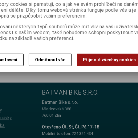
ory cookies si pamatují, co a jak ve svém prohlížeči na dané
zení děláte. Díky tomu webová stránka funguje podle vás a je
pná se přizpůsobit vašim preferencím.
ování některých typů souborů může mít vliv na vaši uživatels
šenost s naším webem, také nebudeme schopni poskytnout 
dku na základě vašich preferencí.
bike.cz/objednavka-servisu-ve-vybranem-te...
astavení
Odmítnout vše
Přijmout všechny cookies
BATMAN BIKE S.R.O.
e
Batman Bike s.r.o.
Mladcovská 388
y
760 01 Zlín
dnávky
íka
Otevřeno Út, St, Čt, Pá 17-18
Mobilní telefon:
724 321 434