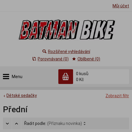
Můj účet
Rozšířené vyhledávání
Porovnávané (0)
Oblíbené (0)
0
kusů
Menu
0 Kč
Dětské sedačky
Zobrazit filtr
Přední
Řadit podle:
(Příznaku novinka)