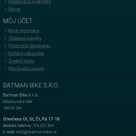
Reklamační podmínky
Servis
MŮJ ÚČET
Nová registrace
Oblíbené položky
Předchozí objednávky
Editace zákazníka
Změnit heslo
Nastavení cookies
BATMAN BIKE S.R.O.
Batman Bike s.r.o.
Mladcovská 388
760 01 Zlín
Otevřeno Út, St, Čt, Pá 17-18
Mobilní telefon:
724 321 434
E-mail:
info(@)batman-bike.cz