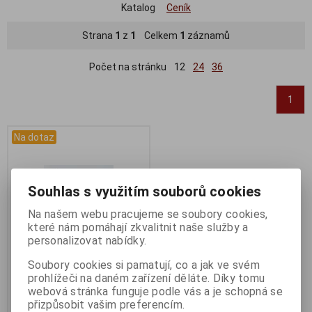
Katalog
Ceník
Strana
1
z
1
Celkem
1
záznamů
Počet na stránku
12
24
36
1
Na dotaz
Souhlas s využitím souborů cookies
Na našem webu pracujeme se soubory cookies,
které nám pomáhají zkvalitnit naše služby a
personalizovat nabídky.
Soubory cookies si pamatují, co a jak ve svém
prohlížeči na daném zařízení děláte. Díky tomu
Dotaz na zboží
webová stránka funguje podle vás a je schopná se
Katalogové číslo:
DOTAZ
přizpůsobit vašim preferencím.
Záruka (měsíců):
24