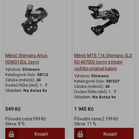
Měnič Shimano Altus
Měnič MTB 11k Shimano SLX
RDM310DL černý
RD-M7000 černý střední
vodítko original balení
Výrobce:
Shimano
Katalogové číslo:
58112
Výrobce:
Shimano
Záruka (měsíců):
24
Katalogové číslo:
581527
Dodací lhůta (dnů) 1 -
7
Záruka (měsíců):
24
Skladem:
Na dotaz ks
Dodací lhůta (dnů) 1 -
7
Skladem:
Na dotaz ks
549 Kč
1 945 Kč
Původní cena:599 Kč
Původní cena:2 199 Kč
Sleva: 8 %
Sleva: 11 %
Koupit
Koupit