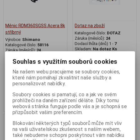
Měnic RDM360SGSS Acera 8k
Dotaz na zboží
stříbrný
Katalogové číslo:
DOTAZ
Záruka (měsíců):
24
Výrobce:
Shimano
Dodací lhůta (dnů) 1 -
7
Katalogové číslo:
58116
Skladem:
Na dotaz Ks
Záruka (měsíců):
24
Dodací lhůta (dnů) 1 -
7
Dotaz na zboží které jste tu
Souhlas s využitím souborů cookies
Skladem:
Na dotaz ks
nenašli a...
EAN:
58116
Na našem webu pracujeme se soubory cookies,
které nám pomáhají zkvalitnit naše služby a
699 Kč
0 Kč
personalizovat nabídky.
Původní cena:699 Kč
Původní cena:0 Kč
Sleva: 0 %
Sleva: NaN %
Soubory cookies si pamatují, co a jak ve svém
prohlížeči na daném zařízení děláte. Díky tomu
Koupit
Koupit
webová stránka funguje podle vás a je schopná se
přizpůsobit vašim preferencím.
Na dotaz
Na dotaz
Blokování některých typů souborů může mít vliv
na vaši uživatelskou zkušenost s naším webem,
také nebudeme schopni poskytnout vám nabídku