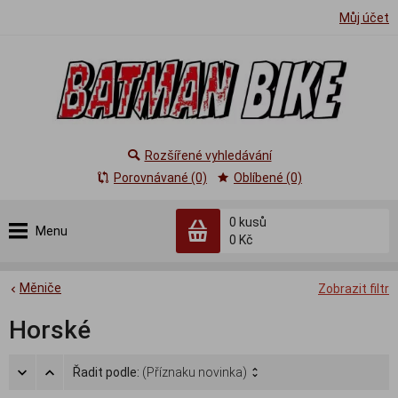
Můj účet
Rozšířené vyhledávání
Porovnávané (0)
Oblíbené (0)
0
kusů
Menu
0 Kč
Měniče
Zobrazit filtr
Horské
Řadit podle:
(Příznaku novinka)