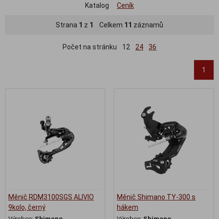
Katalog
Ceník
Strana
1
z
1
Celkem
11
záznamů
Počet na stránku
12
24
36
1
Měnič RDM3100SGS ALIVIO
Měnič Shimano TY-300 s
9kolo, černý
hákem
Výrobce:
Shimano
Výrobce:
Shimano