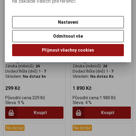
na základě vašich preferencí.
Nastavení
Odmítnout vše
Měnič RDTY500D TOURNEY
Měnič RDM6000SGS DEORE
6/7kolo, bez háku
10 kolo, dlouhé vodítko
Přijmout všechny cookies
Výrobce:
Shimano
Výrobce:
Shimano
Katalogové číslo:
58105
Katalogové číslo:
58154
Záruka (měsíců):
24
Záruka (měsíců):
24
Dodací lhůta (dnů) 1 -
7
Dodací lhůta (dnů) 1 -
7
Skladem:
Na dotaz ks
Skladem:
Na dotaz Ks
299 Kč
1 890 Kč
Původní cena:329 Kč
Původní cena:1 980 Kč
Sleva: 9 %
Sleva: 4 %
Koupit
Koupit
Na dotaz
Na dotaz