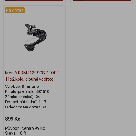
Na dotaz
Měnič RDM4120SGS DEORE
11x2 kolo, dlouhé vodítko
Výrobce:
Shimano
Katalogové číslo:
581510
Záruka (měsíců):
24
Dodací lhůta (dnů) 1 -
7
Skladem:
Na dotaz Ks
899 Kč
Původní cena:999 Kč
Sleva: 10 %