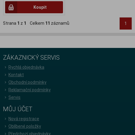
Koupit
Strana
1
z
1
Celkem
11
záznamů
1
ZÁKAZNICKÝ SERVIS
Rychlá objednávka
Kontakt
Obchodní podmínky
Reklamační podmínky
Servis
MŮJ ÚČET
Nová registrace
Oblíbené položky
Předchozí objednávky