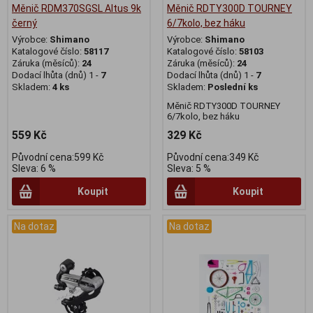
Měnič RDM370SGSL Altus 9k
Měnič RDTY300D TOURNEY
černý
6/7kolo, bez háku
Výrobce:
Shimano
Výrobce:
Shimano
Katalogové číslo:
58117
Katalogové číslo:
58103
Záruka (měsíců):
24
Záruka (měsíců):
24
Dodací lhůta (dnů) 1 -
7
Dodací lhůta (dnů) 1 -
7
Skladem:
4 ks
Skladem:
Poslední ks
Měnič RDTY300D TOURNEY
6/7kolo, bez háku
559 Kč
329 Kč
Původní cena:599 Kč
Původní cena:349 Kč
Sleva: 6 %
Sleva: 5 %
Koupit
Koupit
Na dotaz
Na dotaz